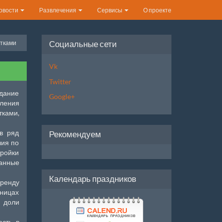
овости
Развлечения
Сервисы
О проекте
Социальные сети
стками
Vk
Twitter
едание
Google+
вления
тками,
в ряд
Рекомендуем
чия по
тройки
занные
Календарь праздников
аренду
аницах
 доли
ость в