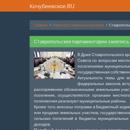
Кочубеевское.RU
Главная
Новости Ставропольского края
Ставропольс
Ставропольские парламентарии занялись
В Думе Ставропольского к
Совета по вопросам мест
поселениями муниципальн
государственная собственн
Актуальность темы для м
федеральных законов, всту
распоряжению обозначенными земельными участк
поселения, осуществляются органами местного
полномочия реализуют муниципальные районы.
Кроме того, внесены поправки в Бюджетный коде
или продажи земельных участков, государственна
сельских поселений в бюджеты муниципальных
доходов.
Подобный подход к управлению государственны