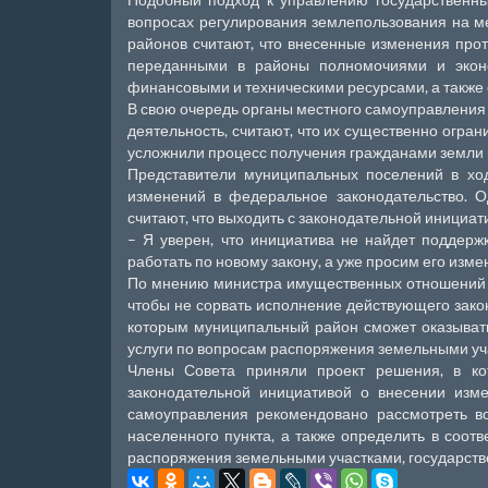
вопросах регулирования землепользования на м
районов считают, что внесенные изменения про
переданными в районы полномочиями и экон
финансовыми и техническими ресурсами, а также
В свою очередь органы местного самоуправления 
деятельность, считают, что их существенно огра
усложнили процесс получения гражданами земли п
Представители муниципальных поселений в хо
изменений в федеральное законодательство. Од
считают, что выходить с законодательной инициа
– Я уверен, что инициатива не найдет поддерж
работать по новому закону, а уже просим его изм
По мнению министра имущественных отношений к
чтобы не сорвать исполнение действующего зако
которым муниципальный район сможет оказывать
услуги по вопросам распоряжения земельными уча
Члены Совета приняли проект решения, в ко
законодательной инициативой о внесении изм
самоуправления рекомендовано рассмотреть в
населенного пункта, а также определить в соот
распоряжения земельными участками, государстве