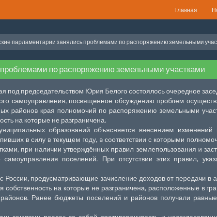
Главная
Н
кие парламентарии занялись проблемами по распоряжению земельными уча
 проблемами по распоряжению земельными участками
рая под председательством Юрия Белого состоялось очередное зас
ного самоуправления, посвященное обсуждению проблем осущест
ых районов края полномочий по распоряжению земельными учас
ость на которые не разграничена.
униципальных образований объясняется внесением изменений 
пивших в силу в текущем году, в соответствии с которыми полномо
ами, при наличии утверждённых правил землепользования и зас
 самоуправления поселений. При отсутствии этих правил, ука
кс России, предусматривающие зачисление доходов от передачи в 
я собственность на которые не разграничена, расположенные в гр
 районов. Ранее бюджеты поселений и районов получали равные
ми землями повлек за собой противоречивость и несогласованн