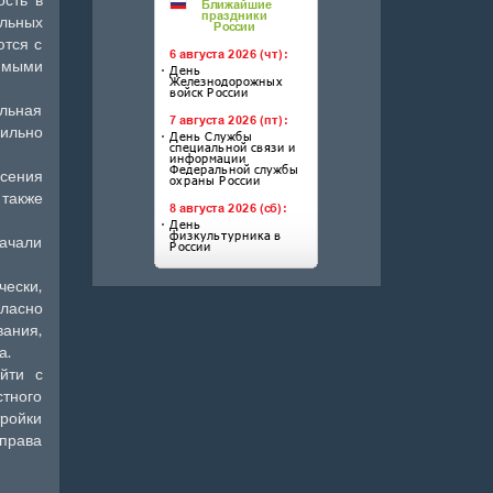
альных
ются с
имыми
ельная
сильно
сения
 также
начали
чески,
гласно
вания,
а.
йти с
тного
ройки
 права