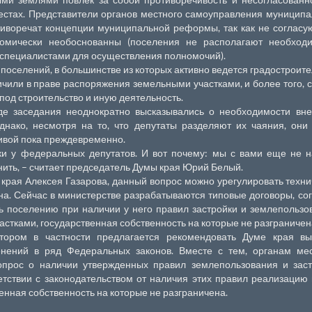
естах. Представители органов местного самоуправления муницип
тиворечат концепции муниципальной реформы, так как не согласу
омически необоснованны (поселения не располагают необход
 специалистами для осуществления полномочий).
поселений, в большинстве из которых активно ведется градостроит
ничили в праве распоряжения земельными участками, и более того, 
од строительство и иную деятельность.
де заседания неоднократно высказывались о необходимости вне
нако, несмотря на то, что депутаты разделяют их чаяния, они
тивой пока преждевременно.
ки у федеральных депутатов. И вот почему: мы с вами еще не 
енить, – считает председатель Думы края Юрий Белый.
рая Алексея Газарова, данный вопрос можно урегулировать техни
на. Сейчас в министерстве разрабатываются типовые договоры, со
 поселению при наличии у него правил застройки и землепользо
стками, государственная собственность на которые не разграничен
тором в частности предлагается рекомендовать Думе края вы
енений в ряд Федеральных законов. Вместе с тем, органам мес
опрос о наличии утвержденных правил землепользования и заст
ветствии с законодательством от наличия этих правил реализацию
нная собственность на которые не разграничена.