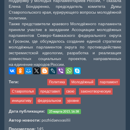
поддержку у молодых парламентариев России, – сказала
Елена Бондаренко, председатель комитета Думы
Ставропольского края, курирующего вопросы молодёжной
политики.
Также представители краевого Молодёжного парламента
приняли участие в заседании Ассоциации молодёжных
парламентов Северо-Кавказского федерального округа
в Грозном, где обсуждалось создание единой стратегии
молодёжных парламентов округа по противодействию
экстремистской идеологии, разработка и реализация
совместных социальных проектов, направленных
на единение народов России.
Теги:
Политика
Молодёжный
парламент
Ставрополья
представил
свою
законотворческую
инициативу
федеральном
уровне
Дата публикации:
25 марта 2015, 16:38
Автор новости:
pozhidaev.vasilii
Просмотров:
145