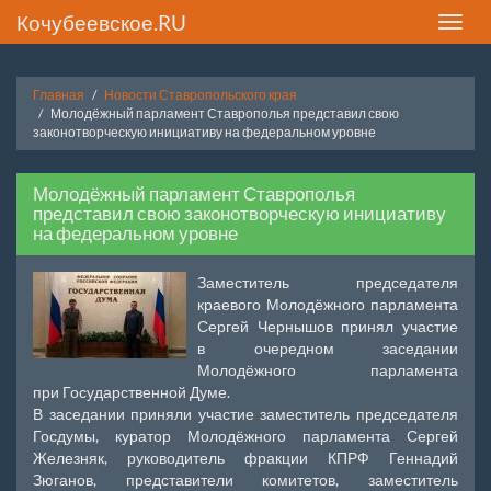
Кочубеевское.RU
Toggle
naviga
Главная
Новости Ставропольского края
Молодёжный парламент Ставрополья представил свою
законотворческую инициативу на федеральном уровне
Молодёжный парламент Ставрополья
представил свою законотворческую инициативу
на федеральном уровне
Заместитель председателя
краевого Молодёжного парламента
Сергей Чернышов принял участие
в очередном заседании
Молодёжного парламента
при Государственной Думе.
В заседании приняли участие заместитель председателя
Госдумы, куратор Молодёжного парламента Сергей
Железняк, руководитель фракции КПРФ Геннадий
Зюганов, представители комитетов, заместитель