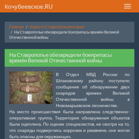
Кочубеевское.RU
Toggle
naviga
Главная
Новости Ставропольского края
На Ставрополье обезвредили боеприпасы времён Великой
Отечественной войны
На Ставрополье обезвредили боеприпасы
времён Великой Отечественной войны
В Отдел МВД России по
Шпаковскому району поступило
сообщение об обнаружении двух
снарядов времен Великой
Отечественной войны в
Новомарьевском лесничестве.
На место происшествия была направлена следственно-
оперативная группа. Территория обнаружения объектов
была оцеплена. По оценке специалистов, не смотря на то,
что снаряды подверглись коррозии и ржавчине, они могли
быть опасны для окружающих.