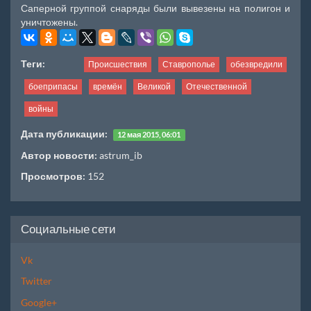
Саперной группой снаряды были вывезены на полигон и
уничтожены.
Теги:
Происшествия
Ставрополье
обезвредили
боеприпасы
времён
Великой
Отечественной
войны
Дата публикации:
12 мая 2015, 06:01
Автор новости:
astrum_ib
Просмотров:
152
Социальные сети
Vk
Twitter
Google+