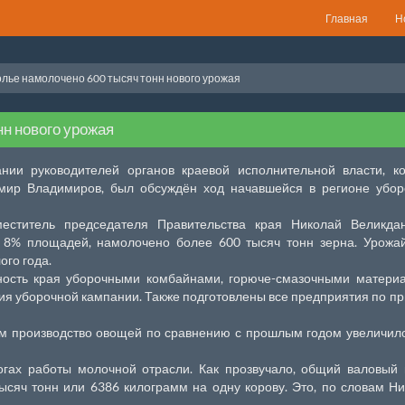
Главная
Н
лье намолочено 600 тысяч тонн нового урожая
н нового урожая
ии руководителей органов краевой исполнительной власти, ко
мир Владимиров, был обсуждён ход начавшейся в регионе убор
еститель председателя Правительства края Николай Великдан
 8% площадей, намолочено более 600 тысяч тонн зерна. Урожа
ого года.
ность края уборочными комбайнами, горюче-смазочными материа
я уборочной кампании. Также подготовлены все предприятия по п
ом производство овощей по сравнению с прошлым годом увеличил
гах работы молочной отрасли. Как прозвучало, общий валовый
ысяч тонн или 6386 килограмм на одну корову. Это, по словам Н