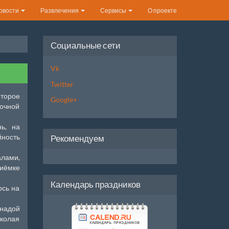
овости
Развлечения
Сервисы
О проекте
Социальные сети
Vk
Twitter
торое
Google+
очной
ь, на
йность
Рекомендуем
лами,
риёмке
Календарь праздников
ось на
 надой
иколая