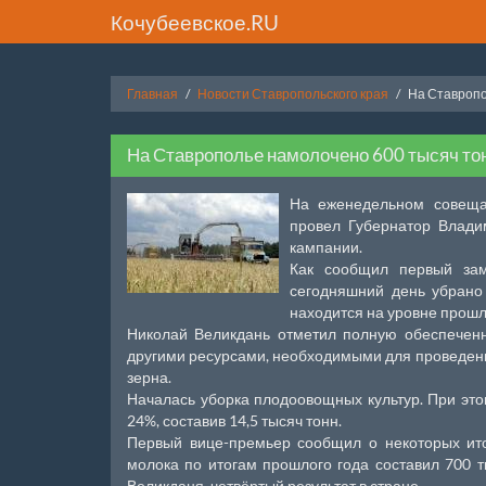
Кочубеевское.RU
Главная
Новости Ставропольского края
На Ставропо
На Ставрополье намолочено 600 тысяч тон
На еженедельном совещан
провел Губернатор Влади
кампании.
Как сообщил первый зам
сегодняшний день убрано
находится на уровне прошл
Николай Великдань отметил полную обеспечен
другими ресурсами, необходимыми для проведени
зерна.
Началась уборка плодоовощных культур. При эт
24%, составив 14,5 тысяч тонн.
Первый вице-премьер сообщил о некоторых ито
молока по итогам прошлого года составил 700 т
Великданя, четвёртый результат в стране.