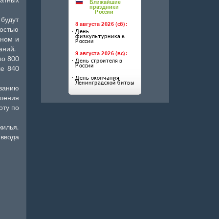
будут
ностью
рном и
аний.
ло 800
ше 840
ованию
ршения
оту по
жилья.
 ввода