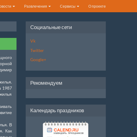
овости
Развлечения
Сервисы
О проекте
Социальные сети
Vk
Twitter
ищного
Google+
торной
адимир
жилья.
Рекомендуем
а 1987
 жилья
живать
Календарь праздников
звитие
лья. В
я. Как
ратных