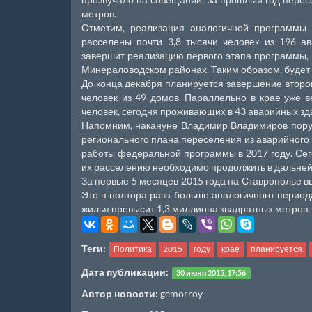
метров.
Отметим, реализация аналогичной программы 
расселены почти 3,8 тысячи человек из 196 а
завершит реализацию первого этапа программы, 
Минераловодском районах. Таким образом, будет 
До конца декабря планируется завершение второг
человек из 49 домов. Параллельно в крае уже в
человек, сегодня проживающих в 43 аварийных зд
Напомним, накануне Владимир Владимиров пору
регионального плана переселения из аварийного 
работы федеральной программы в 2017 году. Сего
их расселению необходимо продолжить в дальнейш
За первые 5 месяцев 2015 года на Ставрополье в
Это в полтора раза больше аналогичного периода
жилья превысит 1,3 миллиона квадратных метров, 
Теги:
Политика
2015
году
крае
планируется
Дата публикации:
30 июня 2015, 17:56
Автор новости:
gemorroy