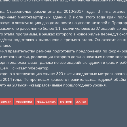
на Ставрополье рассчитана на 2013-2017 годы. В пять этапов 
варийных многоквартирных зданий. В июле этого года край пол
введя в эксплуатацию два дома почти на двести жителей в Предго
закончено расселение более 1,1 тысячи человек из 37 аварийных зд
о этапа программы, в рамках которого в новое жильё переедут око
едётся подготовка к выполнению третьего этапа. Он охватит свы
аниях.
чил правительству региона подготовить предложения по формир
и ветхого жилья, реализация которого должна начаться после заве
дня она охватывает далеко не все аварийные здания в крае, и раб
ем, - считает губернатор.
ведено в эксплуатацию свыше 390 тысяч квадратных метров нового 
 2014 года. По прогнозам краевого правительства, годовой объём
что на 20 тысяч «квадратов» выше прошлогоднего уровня.
ввести
миллиона
квадратных
метров
жилья