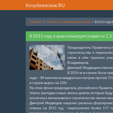
Кочубеевское.RU
Главная
Новости Ставропольского края
В 2015 году 
В 2015 году в крае планируется ввести 1,
Председатель Правительст
строительства и переселе
связи в нём приняли уча
Владимиров.
Дмитрий Медведев отметил
В 2014-м в стране были пр
года – 84 миллиона квадратных метров против 73
в стране вырос на 22%.
На этом фоне председатель российского Правите
темпы закладки новых жилых домов, которые будут
ипотечных механизмов и строительство жилья эко
Дмитрий Медведев нацелил регионы форсировать
планах на 2015 год - переселение более 177 т
прозвучало на совещании, за прошлый год перес