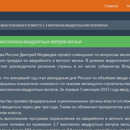
Главная
Н
в крае планируется ввести 1,3 миллиона квадратных метров жилья
3 миллиона квадратных метров жилья
ва России Дмитрий Медведев провёл совещание по вопросам жил
ния граждан из аварийного и ветхого жилья. В режиме видеоселек
стие руководители регионов страны, в их числе губернатор Вл
, что минувший год стал рекордным для России по объёмам ввода 
евышены показатели «пикового» по темпам жилищного строительств
 миллионов квадратных метров. За первые 5 месяцев 2015 года ввод
льства призвал федеральные и региональные органы власти отсле
 вводиться через два-три года. Также он обозначил приоритетом ра
ном-класса.
 выполнение программ переселения из аварийного и ветхого жи
ысяч человек из примерно 2,7 миллиона квадратных метров жиль
елено около 193 тысяч человек из 2,9 миллиона «аварийных» квад