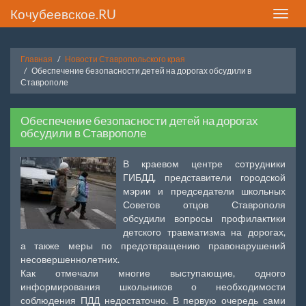
Кочубеевское.RU
Toggle
naviga
Главная
Новости Ставропольского края
Обеспечение безопасности детей на дорогах обсудили в
Ставрополе
Обеспечение безопасности детей на дорогах
обсудили в Ставрополе
В краевом центре сотрудники
ГИБДД, представители городской
мэрии и председатели школьных
Советов отцов Ставрополя
обсудили вопросы профилактики
детского травматизма на дорогах,
а также меры по предотвращению правонарушений
несовершеннолетних.
Как отмечали многие выступающие, одного
информирования школьников о необходимости
соблюдения ПДД недостаточно. В первую очередь сами