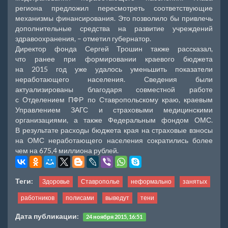
региона предложил пересмотреть соответствующие
механизмы финансирования. Это позволило бы привлечь
дополнительные средства на развитие учреждений
здравоохранения, – отметил губернатор.
Директор фонда Сергей Трошин также рассказал,
что ранее при формировании краевого бюджета
на 2015 год уже удалось уменьшить показатели
неработающего населения. Сведения были
актуализированы благодаря совместной работе
с Отделением ПФР по Ставропольскому краю, краевым
Управлением ЗАГС и страховыми медицинскими
организациями, а также Федеральным фондом ОМС.
В результате расходы бюджета края на страховые взносы
на ОМС неработающего населения сократились более
чем на 675,4 миллиона рублей.
Теги:
Здоровье
Ставрополье
неформально
занятых
работников
полисами
выведут
тени
Дата публикации:
24 ноября 2015, 16:51