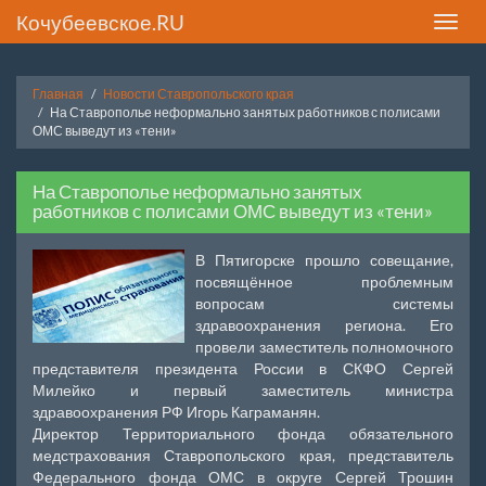
Кочубеевское.RU
Toggle
naviga
Главная
Новости Ставропольского края
На Ставрополье неформально занятых работников с полисами
ОМС выведут из «тени»
На Ставрополье неформально занятых
работников с полисами ОМС выведут из «тени»
В Пятигорске прошло совещание,
посвящённое проблемным
вопросам системы
здравоохранения региона. Его
провели заместитель полномочного
представителя президента России в СКФО Сергей
Милейко и первый заместитель министра
здравоохранения РФ Игорь Каграманян.
Директор Территориального фонда обязательного
медстрахования Ставропольского края, представитель
Федерального фонда ОМС в округе Сергей Трошин