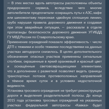
— В этих местах вдоль автотрассы расположены объекты
придорожного сервиса, вследствие чего многие
автолюбители предпочитали «сокращать путь» к АЗС, кафе
или шиномонтажу пересекая «двойную сплошную линии»,
грубо нарушая правила дорожного движения и создавая
при этом аварийные ситуации, — рассказали в отделе
пропаганды безопасности дорожного движения УГИБДД
ГУ МВД России по Ставропольскому краю.
Применение ограждений показало эффективность – число
ДТП с тяжкими и особо тяжкими последствиями на данных
участках автодороги снизилось. В целях дополнительного
обозначения опасных участков применены сигнальные
столбики, окрашенные в яркий оранжевый и красный цвет
и оснащённые световозвращающими элементами,
что в дополнении с разметкой позволяет видеть границы
транспортных потоков противоположных направлений
в тёмное время суток и в условиях недостаточной
видимости.
Установка тросового ограждения не требует реконструкции
дороги и выделения разделительной полосы. До конца
2015 года установка тросовых ограждений на указанных
участках федеральной автотрассы «Кавказ» будет