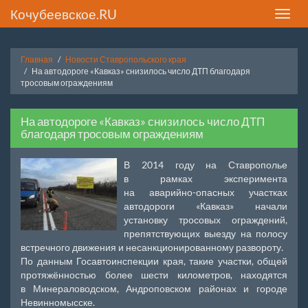
Кочубеевское.RU
Toggle
naviga
Главная
Новости Ставропольского края
На автодороге «Кавказ» снизилось число ДТП благодаря
тросовым ограждениям
На автодороге «Кавказ» снизилось число ДТП
благодаря тросовым ограждениям
В 2014 году на Ставрополье
в рамках эксперимента
на аварийно-опасных участках
автодороги «Кавказ» начали
установку тросовых ограждений,
препятствующих выезду на полосу
встречного движения и несанкционированному развороту.
По данным Госавтоинспекции края, такие участки, общей
протяжённостью более шести километров, находятся
в Минераловодском, Андроповском районах и городе
Невинномысске.