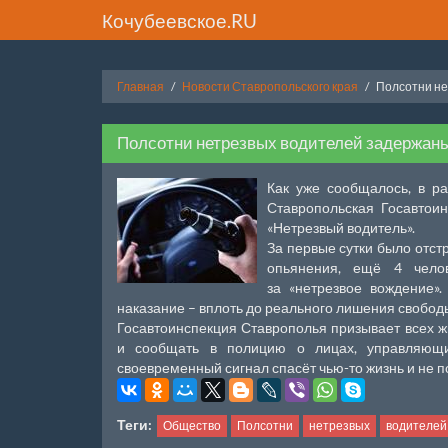
Кочубеевское.RU
Главная
Новости Ставропольского края
Полсотни не
Полсотни нетрезвых водителей задержаны
Как уже сообщалось, в р
Ставропольская Госавтои
«Нетрезвый водитель».
За первые сутки было отст
опьянения, ещё 4 челов
за «нетрезвое вождение»
наказание – вплоть до реального лишения свободы
Госавтоинспекция Ставрополья призывает всех ж
и сообщать в полицию о лицах, управляющи
своевременный сигнал спасёт чью-то жизнь и не п
Теги:
Общество
Полсотни
нетрезвых
водителей