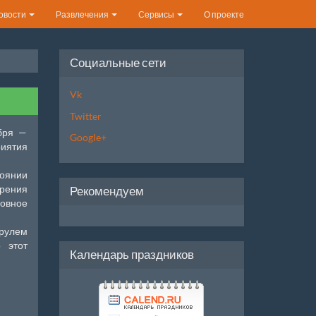
овости
Развлечения
Сервисы
О проекте
Социальные сети
Vk
Twitter
абря —
Google+
иятия
тоянии
рения
Рекомендуем
ловное
 рулем
 этот
Календарь праздников