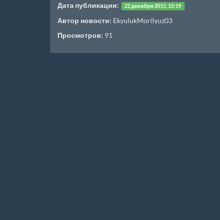
Дата публикации:
22 декабря 2015, 15:19
Автор новости:
EkyulukMorilyuz03
Просмотров:
91