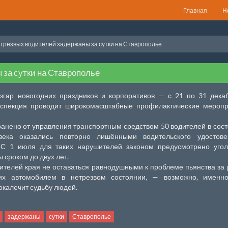
Главная
Н
трезвых водителей задержаны за сутки на Ставрополье
 за сутки на Ставрополье
азгар новогодних праздников и корпоративов — с 21 по 31 дек
нспекция проводит широкомасштабные профилактические меропр
ранено от управления транспортным средством 50 водителей в сос
ека оказались повторно лишёнными водительского удостове
. С 1 июля для таких нарушителей законом предусмотрено уго
 сроком до двух лет.
ителей края не оставаться равнодушными к проблеме пьянства за
х автомобилем в нетрезвом состоянии, — возможно, именно
окалечит судьбу людей.
задержаны
сутки
Ставрополье