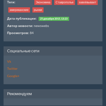
Теги:
Экономика
Ставрополье
завоёвывает
американские
рынки
Дата публикации:
25 декабря 2015, 13:23
Автор новости:
newswebs
Просмотров:
84
Социальные сети
Vk
Twitter
Google+
Рекомендуем