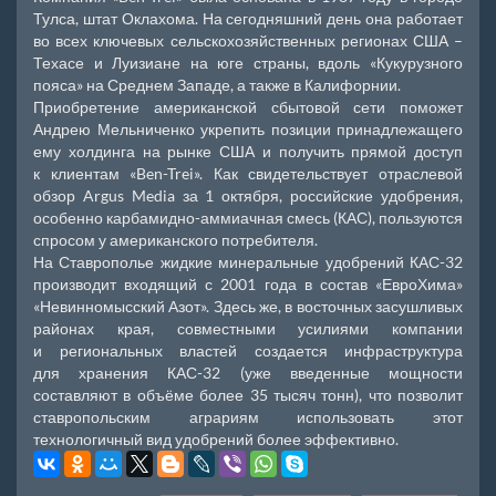
Тулса, штат Оклахома. На сегодняшний день она работает
во всех ключевых сельскохозяйственных регионах США –
Техасе и Луизиане на юге страны, вдоль «Кукурузного
пояса» на Среднем Западе, а также в Калифорнии.
Приобретение американской сбытовой сети поможет
Андрею Мельниченко укрепить позиции принадлежащего
ему холдинга на рынке США и получить прямой доступ
к клиентам «Ben-Trei». Как свидетельствует отраслевой
обзор Argus Media за 1 октября, российские удобрения,
особенно карбамидно-аммиачная смесь (КАС), пользуются
спросом у американского потребителя.
На Ставрополье жидкие минеральные удобрений КАС-32
производит входящий с 2001 года в состав «ЕвроХима»
«Невинномысский Азот». Здесь же, в восточных засушливых
районах края, совместными усилиями компании
и региональных властей создается инфраструктура
для хранения КАС-32 (уже введенные мощности
составляют в объёме более 35 тысяч тонн), что позволит
ставропольским аграриям использовать этот
технологичный вид удобрений более эффективно.