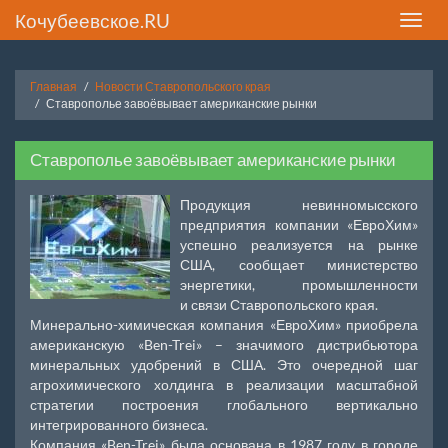
Кочубеевское.RU
Toggle
naviga
Главная
Новости Ставропольского края
Ставрополье завоёвывает американские рынки
Ставрополье завоёвывает американские рынки
Продукция невинномысского
предприятия компании «ЕвроХим»
успешно реализуется на рынке
США, сообщает министерство
энергетики, промышленности
и связи Ставропольского края.
Минерально-химическая компания «ЕвроХим» приобрела
американскую «Ben-Trei» – значимого дистрибьютора
минеральных удобрений в США. Это очередной шаг
агрохимического холдинга в реализации масштабной
стратегии построения глобального вертикально
интегрированного бизнеса.
Компания «Ben-Trei» была основана в 1987 году в городе