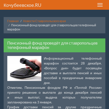
Кочубеевское.RU
Toggle
naviga
Главная
Новости Ставропольского края
Пенсионный фонд проведёт для ставропольцев телефонный
марафон
Пенсионный фонд проведёт для ставропольцев
телефонный марафон
Информационный телефонный
марафон состоится 28 декабря.
«Вопрос дня» будет посвящён
доставке и выплате пенсий и иных
пособий в праздничные январские
дни.
Отметим, Пенсионным фондом РФ и «Почтой России»
принято решение о выплате до конца декабря пенсий
и иных выплат, выдача которых получателям
запланирована на 3 января.
График доставки пенсий за другие праздничные