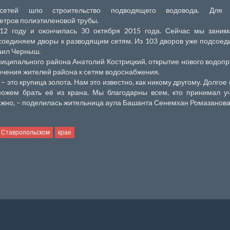
сетей шло строительство подводящего водовода. Для 
етров полиэтиленовой трубы.
12 году и окончилась 30 октября 2015 года. Сейчас мы заним
оединяем дворы к разводящим сетям. Из 103 дворов уже подсое
хаил Черныш.
ниципального района Анатолий Кострицкий, открытие нового водоп
ючения жителей района к сетям водоснабжения.
– это крупица золота. Нам это известно, как никому другому. Долгое
можем брать её из крана. Мы благодарны всем, кто принимал у
 важно, – поделилась жительница аула Башанта Сенемхан Ромазанова
Ставропольском
крае