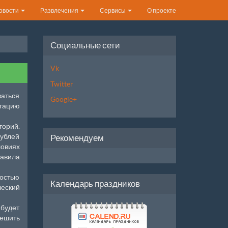
овости
Развлечения
Сервисы
О проекте
Социальные сети
Vk
Twitter
ваться
Google+
тацию
торий.
рублей
Рекомендуем
овиях
авила
костью
Календарь праздников
ческий
 будет
решить