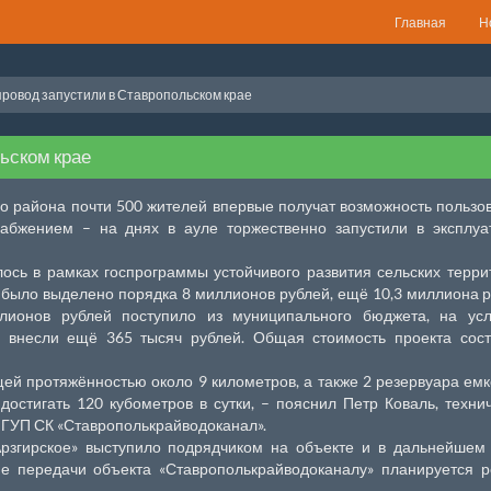
Главная
Н
ровод запустили в Ставропольском крае
ьском крае
го района почти 500 жителей впервые получат возможность пользо
абжением – на днях в ауле торжественно запустили в эксплуа
лось в рамках госпрограммы устойчивого развития сельских терри
было выделено порядка 8 миллионов рублей, ещё 10,3 миллиона 
лионов рублей поступило из муниципального бюджета, на усл
внесли ещё 365 тысяч рублей. Общая стоимость проекта сост
ей протяжённостью около 9 километров, а также 2 резервуара ем
остигать 120 кубометров в сутки, – пояснил Петр Коваль, техни
 ГУП СК «Ставрополькрайводоканал».
Арзгирское» выступило подрядчиком на объекте и в дальнейшем
е передачи объекта «Ставрополькрайводоканалу» планируется 