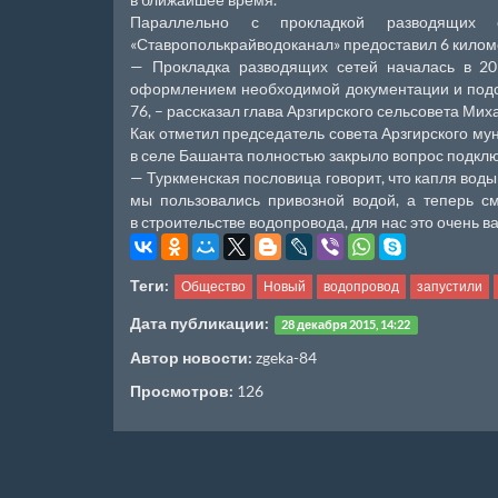
Параллельно с прокладкой разводящих 
«Ставрополькрайводоканал» предоставил 6 килом
— Прокладка разводящих сетей началась в 20
оформлением необходимой документации и подс
76, – рассказал глава Арзгирского сельсовета Ми
Как отметил председатель совета Арзгирского му
в селе Башанта полностью закрыло вопрос подкл
— Туркменская пословица говорит, что капля воды 
мы пользовались привозной водой, а теперь с
в строительстве водопровода, для нас это очень
Теги:
Общество
Новый
водопровод
запустили
Дата публикации:
28 декабря 2015, 14:22
Автор новости:
zgeka-84
Просмотров:
126