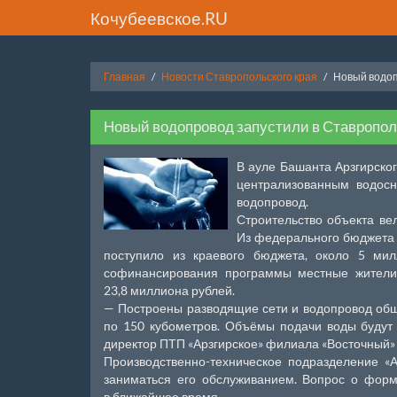
Кочубеевское.RU
Главная
Новости Ставропольского края
Новый водоп
Новый водопровод запустили в Ставропол
В ауле Башанта Арзгирско
централизованным водосн
водопровод.
Строительство объекта ве
Из федерального бюджета 
поступило из краевого бюджета, около 5 мил
софинансирования программы местные жители 
23,8 миллиона рублей.
— Построены разводящие сети и водопровод общ
по 150 кубометров. Объёмы подачи воды будут д
директор ПТП «Арзгирское» филиала «Восточный»
Производственно-техническое подразделение «
заниматься его обслуживанием. Вопрос о форм
в ближайшее время.