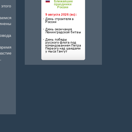
этого
аемся
динены
ровода
 время
частие
.