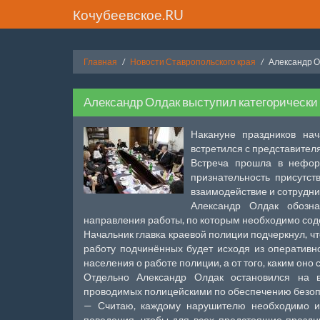
Кочубеевское.RU
Главная
Новости Ставропольского края
Александр О
Александр Олдак выступил категорически
Накануне праздников на
встретился с представите
Встреча прошла в неформ
признательность присутс
взаимодействие и сотрудни
Александр Олдак обозн
направления работы, по которым необходимо сод
Начальник главка краевой полиции подчеркнул, ч
работу подчинённых будет исходя из оперативн
населения о работе полиции, а от того, каким он
Отдельно Александр Олдак остановился на в
проводимых полицейскими по обеспечению безопа
— Считаю, каждому нарушителю необходимо и
поведения, чтобы для всех предстоящие праздн