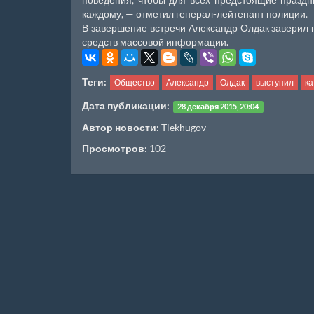
каждому, — отметил генерал-лейтенант полиции.
В завершение встречи Александр Олдак заверил п
средств массовой информации.
Теги:
Общество
Александр
Олдак
выступил
ка
Дата публикации:
28 декабря 2015, 20:04
Автор новости:
Tlekhugov
Просмотров:
102