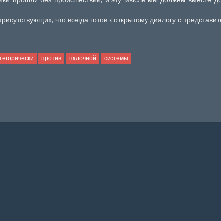
рисутствующих, что всегда готов к открытому диалогу с представи
тегорически
против
палочной
системы