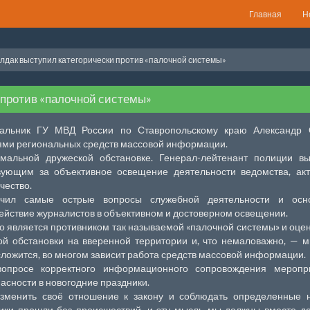
Главная
Н
лдак выступил категорически против «палочной системы»
 против «палочной системы»
чальник ГУ МВД России по Ставропольскому краю Александр 
лями региональных средств массовой информации.
альной дружеской обстановке. Генерал-лейтенант полиции вы
твующим за объективное освещение деятельности ведомства, ак
чество.
ачил самые острые вопросы служебной деятельности и осн
ействие журналистов в объективном и достоверном освещении.
то является противником так называемой «палочной системы» и оце
ой обстановки на вверенной территории и, что немаловажно, — 
о сложится, во многом зависит работа средств массовой информации.
опросе корректного информационного сопровождения меропри
сности в новогодние праздники.
зменить своё отношение к закону и соблюдать определенные 
ики прошли без происшествий, и эту мысль мы должны вместе д