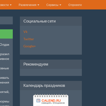
овости
Развлечения
Сервисы
О проекте
Социальные сети
Vk
Twitter
Олдак
Google+
разил
тивное
Рекомендуем
овные
нивать
мнения
Календарь праздников
ятий,
нормы
онести