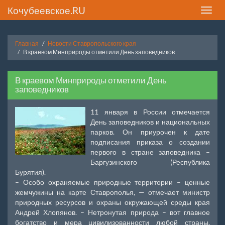
Кочубеевское.RU
Toggle
naviga
Главная
Новости Ставропольского края
В краевом Минприроды отметили День заповедников
В краевом Минприроды отметили День
заповедников
11 января в России отмечается
День заповедников и национальных
парков. Он приурочен к дате
подписания приказа о создании
первого в стране заповедника –
Баргузинского (Республика
Бурятия).
– Особо охраняемые природные территории – ценные
жемчужины на карте Ставрополья, — отмечает министр
природных ресурсов и охраны окружающей среды края
Андрей Хлопянов. – Нетронутая природа – вот главное
богатство и мера цивилизованности любой страны.