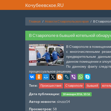
Кочубеевское.RU
Главная
Новости Ставропольского края
В Ставропол
В Ставрополе в бывшей котельной обнару
В Ставрополе в помещении
с многочисленными резан
предварительным данным,
данном помещении и злоуп
По данному факту следств
процессуальное решение.
Теги:
Происшествия
Ставрополе
бывшей
котел
Дата публикации:
18 января 2016, 10:16
Автор новости:
sinzzz14
Просмотров:
58