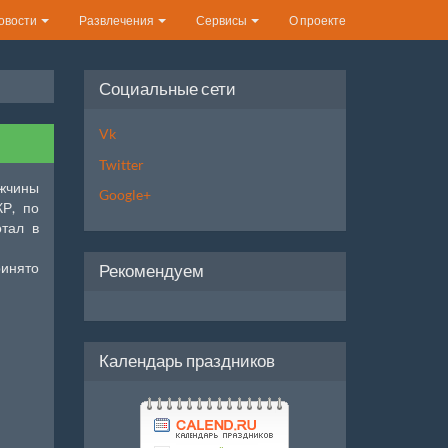
овости
Развлечения
Сервисы
О проекте
Социальные сети
Vk
Twitter
ужчины
Google+
Р, по
отал в
ринято
Рекомендуем
Календарь праздников