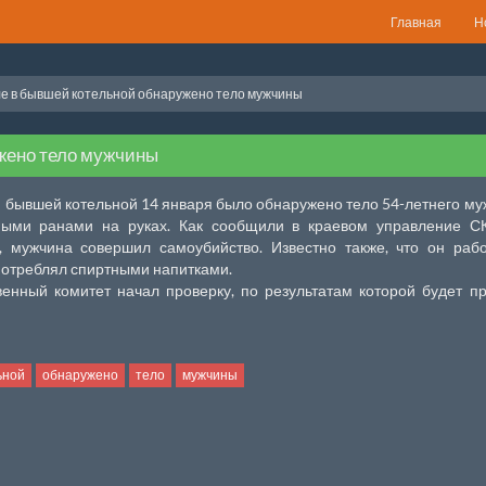
Главная
Н
е в бывшей котельной обнаружено тело мужчины
жено тело мужчины
 бывшей котельной 14 января было обнаружено тело 54-летнего м
ыми ранами на руках. Как сообщили в краевом управление СК
 мужчина совершил самоубийство. Известно также, что он раб
отреблял спиртными напитками.
енный комитет начал проверку, по результатам которой будет п
ьной
обнаружено
тело
мужчины