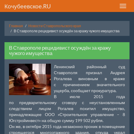
Кочубеевское.RU
Toggle
naviga
Главная
Новости Ставропольского края
В Ставрополе рецидивист осуждён за кражу чужого имущества
В Ставрополе рецидивист осуждён за кражу
чужого имущества
Ленинский районный суд
Ставрополя признал Андрея
Рогалева виновным в краже
с причинением значительного
ущерба, сообщает прокуратура.
В июле 2015 года
по предварительному сговору с неустановленным
следствием лицом Рогалев похитил имущество,
принадлежащее ООО «Строительное управление – 8
Югстройинвест» на общую сумму 199 502 рубля.
Он же, в октябре 2015 года незаконно проник в помещение
строящегося многоэтажного здания, откуда украл