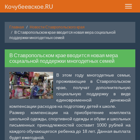
Кочубеевское.RU
Toggle
naviga
Главная
Новости Ставропольского края
В Ставропольском крае вводится новая мера социальной
поддержки многодетных семей
В Ставропольском крае вводится новая мера
социальной поддержки многодетных семей
В этом году многодетные семьи,
проживающие в Ставропольском
крае, получат дополнительную
социальную поддержку в виде
единовременной денежной
компенсации расходов на подготовку детей к школе.
Размер компенсации на приобретение комплекта
школьной одежды, спортивной одежды и обуви и школьных
письменных принадлежностей составит 1000 рублей на
каждого обучающегося ребенка до 18 лет. Данная выплата
будет ежегодной.