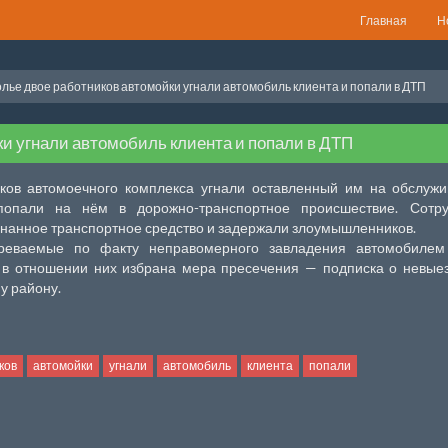
Главная
Н
лье двое работников автомойки угнали автомобиль клиента и попали в ДТП
и угнали автомобиль клиента и попали в ДТП
ков автомоечного комплекса угнали оставленный им на обслуж
попали на нём в дорожно-транспортное происшествие. Сотру
гнанное транспортное средство и задержали злоумышленников.
реваемые по факту неправомерного завладения автомобилем
 в отношении них избрана мера пресечения — подписка о невые
у району.
ков
автомойки
угнали
автомобиль
клиента
попали