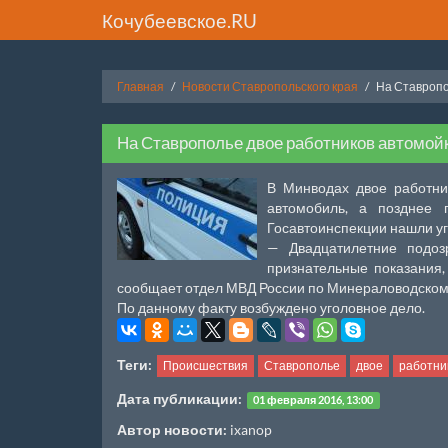
Кочубеевское.RU
Главная
Новости Ставропольского края
На Ставропо
На Ставрополье двое работников автомойк
В Минводах двое работни
автомобиль, а позднее 
Госавтоинспекции нашли у
— Двадцатилетние подоз
признательные показания,
сообщает отдел МВД России по Минераловодском
По данному факту возбуждено уголовное дело.
Теги:
Происшествия
Ставрополье
двое
работни
Дата публикации:
01 февраля 2016, 13:00
Автор новости:
ixanop