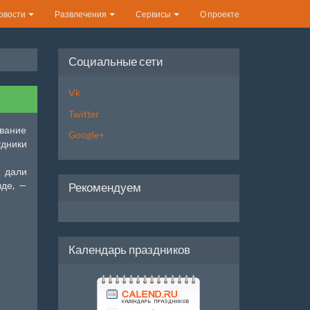
овости
Развлечения
Сервисы
О проекте
Социальные сети
Vk
Twitter
ивание
Google+
дники
 дали
зде, —
Рекомендуем
Календарь праздников