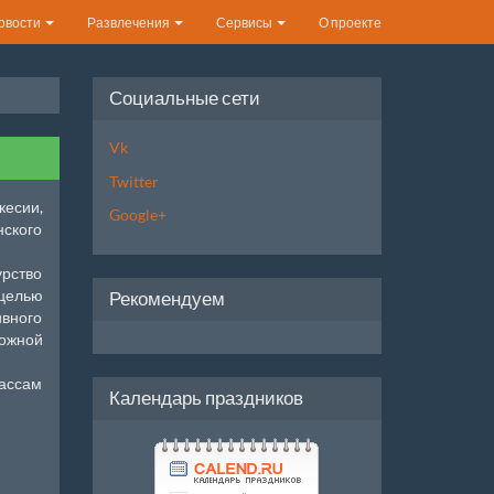
овости
Развлечения
Сервисы
О проекте
Социальные сети
Vk
Twitter
есии,
Google+
нского
урство
целью
Рекомендуем
вного
рожной
рассам
Календарь праздников