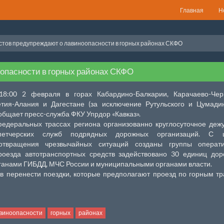
Главная
Н
тов предупреждают о лавиноопасности в горных районах СКФО
опасности в горных районах СКФО
8:00 2 февраля в горах Кабардино-Балкарии, Карачаево-Черк
тия-Алания и Дагестане (за исключение Рутульского и Цумади
общает пресс-служба ФКУ Упрдор «Кавказ».
едеральных трассах региона организованно круглосуточное деж
спетчерских служб подрядных дорожных организаций. С 
отвращения чрезвычайных ситуаций созданы группы операти
роезда автотранспортных средств задействовано 30 единиц до
рганами ГИБДД, МЧС России и муниципальными органами власти.
ов перенести поездки, которые предполагают проезд по горным т
виноопасности
горных
районах