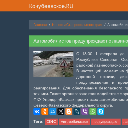
Кочубеевское.RU
Главная
Новости Ставропольского края
Автомобилис
Автомобилистов предупреждают о лавино
С 18:00 1 февраля до 1
Республики Северная Осе
районов) лавиноопасно, со
В настоящий момент на ф
дорожной техники, ди
предупреждения и пред
реагирования. Для обеспечения безопасного п
техники. Также организовано взаимодействие с о
ФКУ Упрдор «Кавказ» просит всех автомобилист
Северо-Кавказского федерального округа.
Теги:
СКФО
Автомобилистов
предупреждают
ла