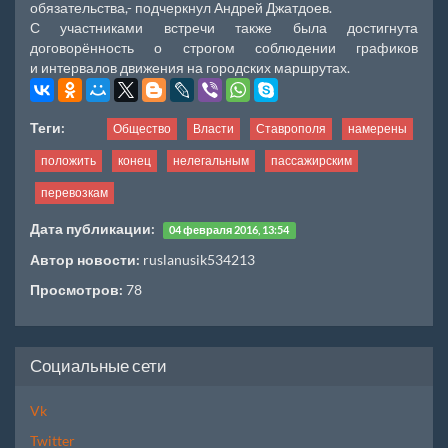
обязательства,- подчеркнул Андрей Джатдоев.
С участниками встречи также была достигнута
договорённость о строгом соблюдении графиков
и интервалов движения на городских маршрутах.
Теги:
Общество
Власти
Ставрополя
намерены
положить
конец
нелегальным
пассажирским
перевозкам
Дата публикации:
04 февраля 2016, 13:54
Автор новости:
ruslanusik534213
Просмотров:
78
Социальные сети
Vk
Twitter