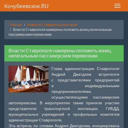
Кочубеевское.RU
Toggle
naviga
Главная
Новости Ставропольского края
Власти Ставрополя намерены положить конец нелегальным
пассажирским перевозкам
Власти Ставрополя намерены положить конец
нелегальным пассажирским перевозкам
Глава администрации Ставрополя
Андрей Джатдоев встретился
с представителями предприятий
и индивидуальными
предпринимателями,
осуществляющими пассажирские
автоперевозки. В мероприятии также приняли участие
представители транспортной инспекции, ГИБДД,
муниципальных учреждений и профильных комитетов
администрации Ставрополя.
Эта встреча, по словам Андрея Джатдоева, инициирована