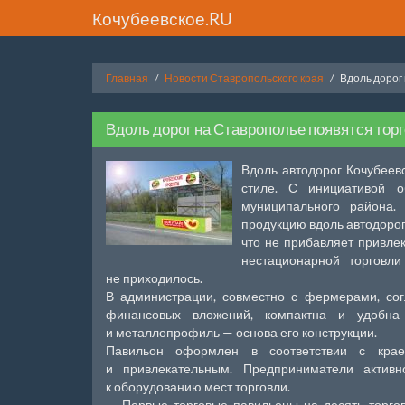
Кочубеевское.RU
Главная
Новости Ставропольского края
Вдоль дорог
Вдоль дорог на Ставрополье появятся тор
Вдоль автодорог Кочубеев
стиле. С инициативой о
муниципального района.
продукцию вдоль автодоро
что не прибавляет привлек
нестационарной торговл
не приходилось.
В администрации, совместно с фермерами, согл
финансовых вложений, компактна и удобна
и металлопрофиль — основа его конструкции.
Павильон оформлен в соответствии с крае
и привлекательным. Предприниматели актив
к оборудованию мест торговли.
— Первые торговые павильоны на десять торго