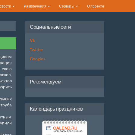
овости
Развлечения
Сервисы
О проекте
Социальные сети
Vk
Twitter
едином
Google+
рация
 свою
авков,
ъектов
Рекомендуем
орить
ольших
труба
Календарь праздников
етным
упили
 Новая