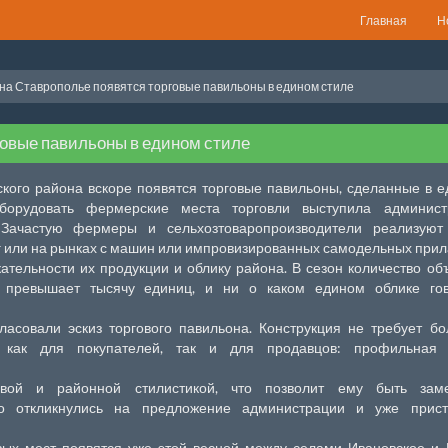
Главная
Н
 на Ставрополье появятся торговые павильоны в едином стиле
говые павильоны в едином стиле
ского района вскоре появятся торговые павильоны, сделанные в 
борудовать фермерские места торговли выступила админист
 Зачастую фермеры и сельхозтоваропроизводители реализуют
г или на рынках с машин или импровизированных самодельных прил
ательности их продукции и облику района. В сезон количество об
и превышает тысячу единиц, и ни о каком едином облике гов
асовали эскиз торгового павильона. Конструкция не требует б
 как для покупателей, так и для продавцов: профильная 
вой и районной стилистикой, что позволит ему быть зам
но откликнулись на предложение администрации и уже прист
вых мест появятся уже этой весной между селами Ивановское и