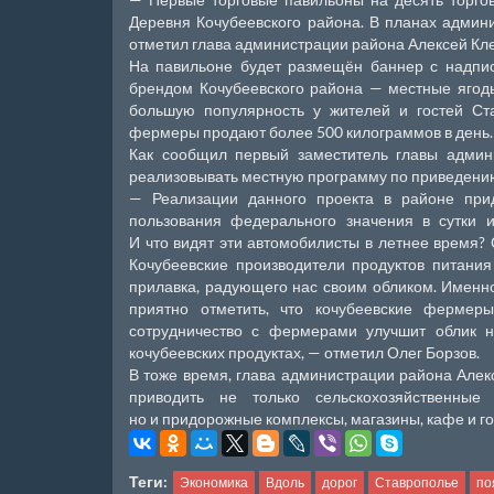
Деревня Кочубеевского района. В планах админ
отметил глава администрации района Алексей Кл
На павильоне будет размещён баннер с надпись
брендом Кочубеевского района — местные ягоды
большую популярность у жителей и гостей Ста
фермеры продают более 500 килограммов в день.
Как сообщил первый заместитель главы админ
реализовывать местную программу по приведению
— Реализации данного проекта в районе при
пользования федерального значения в сутки 
И что видят эти автомобилисты в летнее время?
Кочубеевские производители продуктов питания
прилавка, радующего нас своим обликом. Именно
приятно отметить, что кочубеевские фермер
сотрудничество с фермерами улучшит облик н
кочубеевских продуктах, — отметил Олег Борзов.
В тоже время, глава администрации района Алек
приводить не только сельскохозяйственные
но и придорожные комплексы, магазины, кафе и г
Теги:
Экономика
Вдоль
дорог
Ставрополье
по