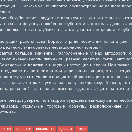
истрации — максимально широкое распространение данного прое
евцов.
ю «Кочубеевские продукты»: планируется, что это станет своег
, овощи и фрукты, а особенно клубника и картофель, давно зав
врополья. Только клубники на этом участке автодороги кочубе
истрации района Олег Борзов, в ряде поселений района уже н
 к единому виду объектов нестационарной торговли.
даётся большое значение. Расположенные у нас автодороги о
имеют интенсивность движения, равную десяткам тысяч автомоб
 Самодельные палатки, а иногда и настоящие шалаши. Нам важно,
 продавали их не с земли или деревянного ящика, а со специа
 поэтому мы выступили с инициативой реализации этого проекта,
ы с радостью откликнулись на нашу инициативу. Уверен, что
естационарной торговли и позволит сделать акцент на качеств
сей Клевцов уверен, что в скором будущем к единому стилю необ
 ярмарки, отдельные торговые объекты, расположенные у д
остиницы.
явятся
торговые
павильоны
едином
стиле