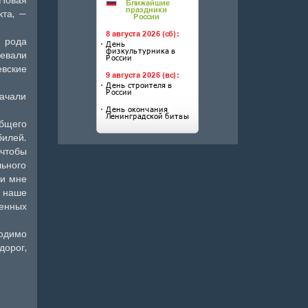
кта, —
о рода
оевали
евские
ачали
бщего
илей.
 чтобы
льного
 и мне
 наше
енных
ходимо
орог,