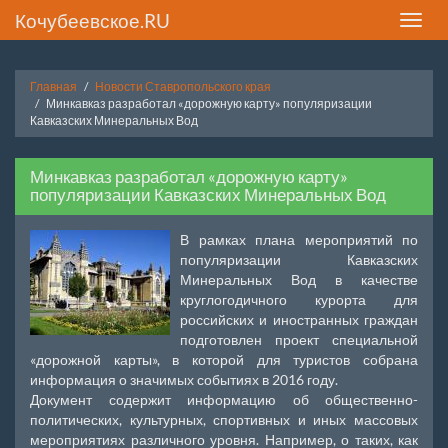
Кочубеевское.RU
Toggle
naviga
Главная
Новости Ставропольского края
Минкавказ разработал «дорожную карту» популяризации
Кавказских Минеральных Вод
Минкавказ разработал «дорожную карту»
популяризации Кавказских Минеральных Вод
В рамках плана мероприятий по
популяризации Кавказских
Минеральных Вод в качестве
круглогодичного курорта для
российских и иностранных граждан
подготовлен проект специальной
«дорожной карты», в которой для туристов собрана
информация о значимых событиях в 2016 году.
Документ содержит информацию об общественно-
политических, культурных, спортивных и иных массовых
мероприятиях различного уровня. Например, о таких, как