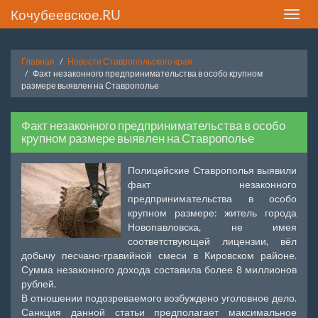
Кочубеевское.RU
Toggle
naviga
Главная
Новости Ставропольского края
Факт незаконного предпринимательства в особо крупном
размере выявлен на Ставрополье
Факт незаконного предпринимательства в особо
крупном размере выявлен на Ставрополье
Полицейские Ставрополья выявили
факт незаконного
предпринимательства в особо
крупном размере: житель города
Новопавловска, не имея
соответствующей лицензии, вёл
добычу песчано-гравийной смеси в Кировском районе.
Сумма незаконного дохода составила более 8 миллионов
рублей.
В отношении подозреваемого возбуждено уголовное дело.
Санкция данной статьи предполагает максимальное