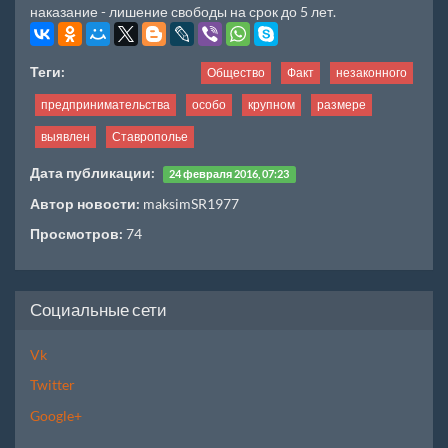
наказание - лишение свободы на срок до 5 лет.
Теги:
Общество
Факт
незаконного
предпринимательства
особо
крупном
размере
выявлен
Ставрополье
Дата публикации:
24 февраля 2016, 07:23
Автор новости:
maksimSR1977
Просмотров:
74
Социальные сети
Vk
Twitter
Google+