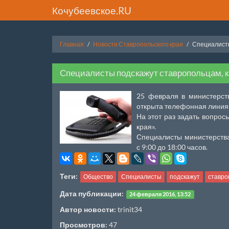
Кочубеевское.RU
Главная
Новости Ставропольского края
Специалисты
Специалисты подскажут ставропольцам, ка
25 февраля в министерст
открыта телефонная линия
На этот раз задать вопрос
края».
Специалисты министерства
с 9:00 до 18:00 часов.
Теги:
Общество
Специалисты
подскажут
ставро
Дата публикации:
24 февраля 2016, 13:52
Автор новости:
trinit34
Просмотров:
47