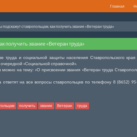
Главная
Н
 подскажут ставропольцам, как получить звание «Ветеран труда»
к получить звание «Ветеран труда»
ве труда и социальной защиты населения Ставропольского края
 очередной «Социальной справочной».
ы можно на тему: «О присвоении звания «Ветеран труда Ставропол
 ответят на все вопросы ставропольцев по телефону 8 (8652) 95
польцам
получить
звание
Ветеран
труда