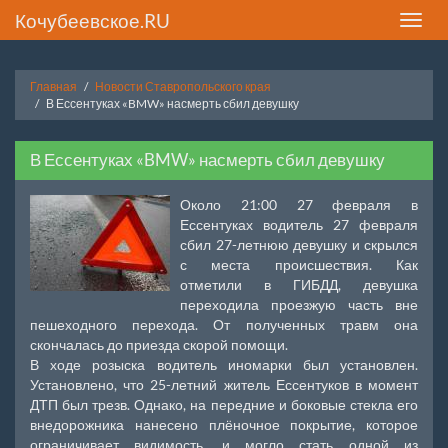
Кочубеевское.RU
Toggle
naviga
Главная
Новости Ставропольского края
В Ессентуках «BMW» насмерть сбил девушку
В Ессентуках «BMW» насмерть сбил девушку
Около 21:00 27 февраля в
Ессентуках водитель 27 февраля
сбил 27-летнюю девушку и скрылся
с места происшествия. Как
отметили в ГИБДД, девушка
переходила проезжую часть вне
пешеходного перехода. От полученных травм она
скончалась до приезда скорой помощи.
В ходе розыска водитель иномарки был установлен.
Установлено, что 25-летний житель Ессентуков в момент
ДТП был трезв. Однако, на передние и боковые стекла его
внедорожника нанесено плёночное покрытие, которое
ограничивает видимость, и могло стать одной из