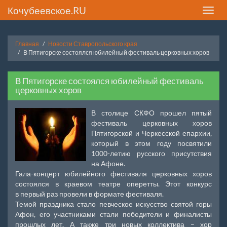
Кочубеевское.RU
Toggle
naviga
Главная
Новости Ставропольского края
В Пятигорске состоялся юбилейный фестиваль церковных хоров
В Пятигорске состоялся юбилейный фестиваль
церковных хоров
В столице СКФО прошел пятый
фестиваль церковных хоров
Пятигорской и Черкесской епархии,
который в этом году посвятили
1000-летию русского присутствия
на Афоне.
Гала-концерт юбилейного фестиваля церковных хоров
состоялся в краевом театре оперетты. Этот конкурс
в первый раз провели в формате фестиваля.
Темой праздника стало певческое искусство святой горы
Афон, его участниками стали победители и финалисты
прошлых лет. А также три новых коллектива – хор