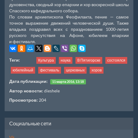
духовенства, сводный хор епархии и хор воскресной школы
Спасского кафедрального собора.
По словам архиепископа Феофилакта, пение — самое
точное выражение движений человеческой души. Также
владыка поздравил всех с празднованием 1000-летия
русского присутствия на Афоне, юбилеем епархии
и фестиваля.
Теги:
Культура
наука
В Пятигорске
состоялся
юбилейный
фестиваль
церковных
хоров
Дата публикации:
11 марта 2016, 13:18
Автор новости:
dieshele
Просмотров:
204
Социальные сети
Vk