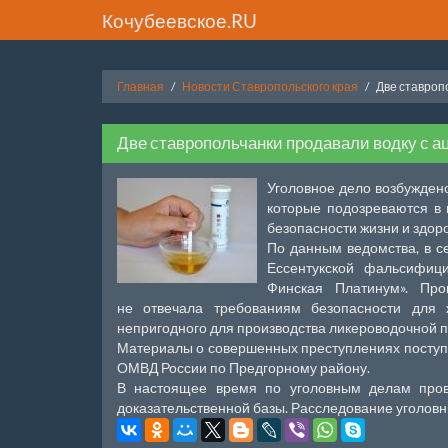
Кочубеевское.RU
Главная
Новости Ставропольского края
Две ставроп
Две ставропольчанки продавали водку с а
Уголовное дело возбужден
которые подозреваются в 
безопасности жизни и здор
По данным ведомства, в с
Ессентукской фальсифиц
Финская Платинум». Про
не отвечала требованиям безопасности для ж
непригодного для производства ликероводочной пр
Материалы о совершенных преступлениях поступи
ОМВД России по Предгорному району.
В настоящее время по уголовным делам пров
доказательственной базы. Расследование уголовн