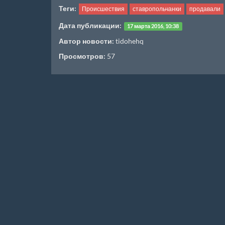
Теги:
Происшествия
ставропольчанки
продавали
Дата публикации:
17 марта 2016, 10:38
Автор новости:
tidohehq
Просмотров:
57