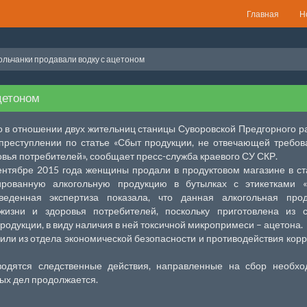
Главная
Н
ольчанки продавали водку с ацетоном
цетоном
о в отношении двух жительниц станицы Суворовской Предгорного р
преступлении по статье «Сбыт продукции, не отвечающей требо
овья потребителей», сообщает пресс-служба краевого СУ СКР.
ентябре 2015 года женщины продали в продуктовом магазине в с
ированную алкогольную продукцию в бутылках с этикетками «
веденная экспертиза показала, что данная алкогольная прод
изни и здоровья потребителей, поскольку приготовлена из с
одукции, в виду наличия в ней токсичной микропримеси – ацетона.
ли из отдела экономической безопасности и противодействия кор
одятся следственные действия, направленные на сбор необхо
ых дел продолжается.