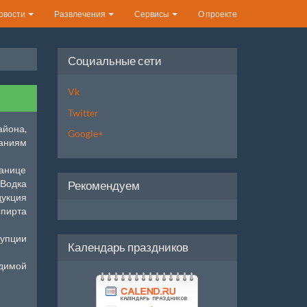
овости
Развлечения
Сервисы
О проекте
Социальные сети
Vk
Twitter
айона,
Google+
ваниям
танице
Водка
Рекомендуем
укция
пирта
рупции
Календарь праздников
димой