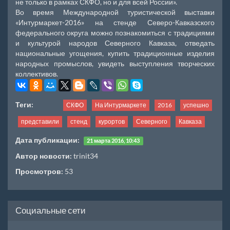
не только в рамках СКФО, но и для всей России».
Во время Международной туристической выставки
«Интурмаркет-2016» на стенде Северо-Кавказского
федерального округа можно познакомиться с традициями
и культурой народов Северного Кавказа, отведать
национальные угощения, купить традиционные изделия
народных промыслов, увидеть выступления творческих
коллективов.
Теги:
СКФО
На Интурмаркете
2016
успешно
представили
стенд
курортов
Северного
Кавказа
Дата публикации:
21 марта 2016, 10:43
Автор новости:
trinit34
Просмотров:
53
Социальные сети