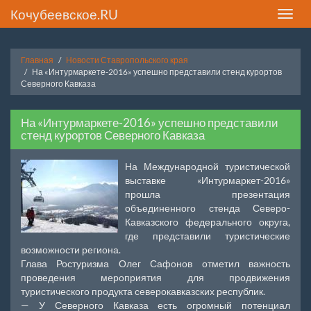
Кочубеевское.RU
Toggle
naviga
Главная
Новости Ставропольского края
На «Интурмаркете-2016» успешно представили стенд курортов
Северного Кавказа
На «Интурмаркете-2016» успешно представили
стенд курортов Северного Кавказа
На Международной туристической
выставке «Интурмаркет-2016»
прошла презентация
объединенного стенда Северо-
Кавказского федерального округа,
где представили туристические
возможности региона.
Глава Ростуризма Олег Сафонов отметил важность
проведения мероприятия для продвижения
туристического продукта северокавказских республик.
— У Северного Кавказа есть огромный потенциал