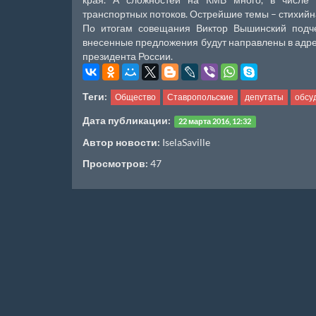
транспортных потоков. Острейшие темы – стихийн
По итогам совещания Виктор Вышинский подчер
внесенные предложения будут направлены в адр
президента России.
Теги:
Общество
Ставропольские
депутаты
обсу
Дата публикации:
22 марта 2016, 12:32
Автор новости:
IselaSaville
Просмотров:
47