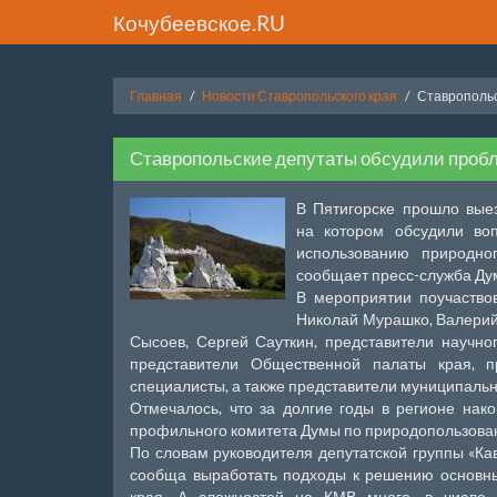
Кочубеевское.RU
Главная
Новости Ставропольского края
Ставропольс
Ставропольские депутаты обсудили пробл
В Пятигорске прошло вые
на котором обсудили во
использованию природног
сообщает пресс-служба Ду
В мероприятии поучаство
Николай Мурашко, Валерий
Сысоев, Сергей Сауткин, представители научно
представители Общественной палаты края, п
специалисты, а также представители муниципаль
Отмечалось, что за долгие годы в регионе нак
профильного комитета Думы по природопользовани
По словам руководителя депутатской группы «Ка
сообща выработать подходы к решению основны
края. А сложностей на КМВ много, в числе 