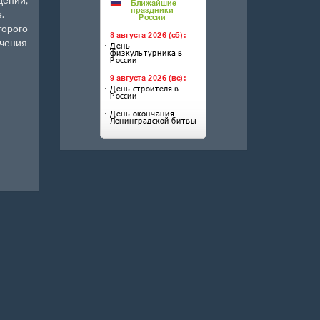
.
торого
учения