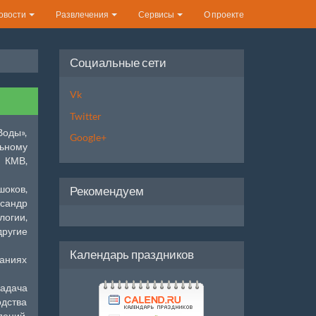
овости
Развлечения
Сервисы
О проекте
Социальные сети
Vk
Twitter
Воды»,
Google+
ьному
 КМВ,
шоков,
Рекомендуем
ксандр
логии,
ругие
Календарь праздников
даниях
задача
одства
ений,