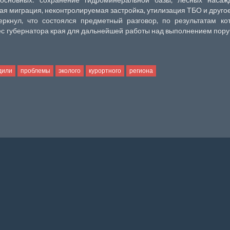
ая миграция, неконтролируемая застройка, утилизация ТБО и другое
кнул, что состоялся предметный разговор, по результатам ко
ес губернатора края для дальнейшей работы над выполнением пор
дили
проблемы
эколого
курортного
региона