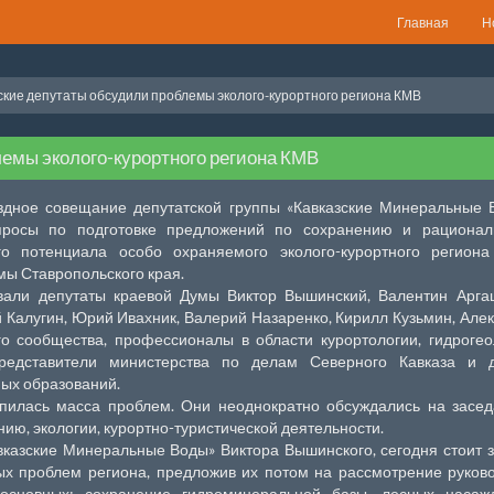
Главная
Н
кие депутаты обсудили проблемы эколого-курортного региона КМВ
емы эколого-курортного региона КМВ
здное совещание депутатской группы «Кавказские Минеральные 
просы по подготовке предложений по сохранению и рационал
о потенциала особо охраняемого эколого-курортного региона
мы Ставропольского края.
вали депутаты краевой Думы Виктор Вышинский, Валентин Арга
 Калугин, Юрий Ивахник, Валерий Назаренко, Кирилл Кузьмин, Але
го сообщества, профессионалы в области курортологии, гидрогео
редставители министерства по делам Северного Кавказа и д
ных образований.
опилась масса проблем. Они неоднократно обсуждались на засе
ю, экологии, курортно-туристической деятельности.
вказские Минеральные Воды» Виктора Вышинского, сегодня стоит 
х проблем региона, предложив их потом на рассмотрение руков
основных: сохранение гидроминеральной базы, лесных насажд