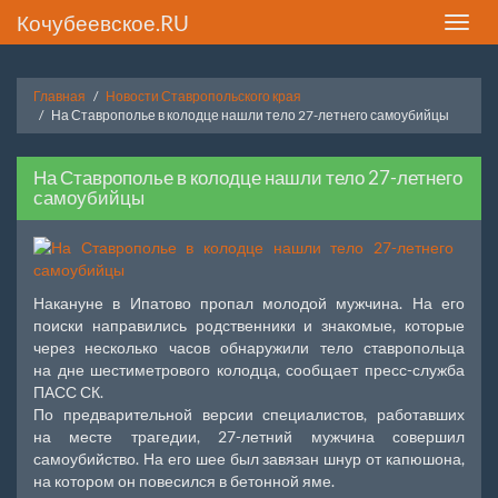
Кочубеевское.RU
Toggle
naviga
Главная
Новости Ставропольского края
На Ставрополье в колодце нашли тело 27-летнего самоубийцы
На Ставрополье в колодце нашли тело 27-летнего
самоубийцы
Накануне в Ипатово пропал молодой мужчина. На его
поиски направились родственники и знакомые, которые
через несколько часов обнаружили тело ставропольца
на дне шестиметрового колодца, сообщает пресс-служба
ПАСС СК.
По предварительной версии специалистов, работавших
на месте трагедии, 27-летний мужчина совершил
самоубийство. На его шее был завязан шнур от капюшона,
на котором он повесился в бетонной яме.