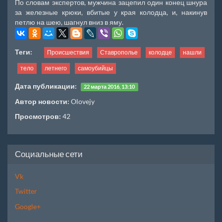
По словам экспертов, мужчина зацепил один конец шнура
за железные крюки, вбитые у края колодца, и, накинув
петлю на шею, шагнул вниз в яму.
Теги:
Происшествия
Ставрополье
колодце
нашли
тело
летнего
самоубийцы
Дата публикации:
22 марта 2016, 13:10
Автор новости:
Olovejy
Просмотров:
42
Социальные сети
Vk
Twitter
Google+