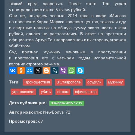
тяжкий вред здоровью. После этого Тен украл
у пострадавшего около 5 тысяч рублей.
Они же, находясь осенью 2014 года в кафе «Милан»
на проспекте Карла Маркса краевого центра, заказали еду
и спиртные напитки на общую сумму около шести тысяч
рублей, однако не расплатились. В ответ на претензии
официантов, Артур Тен направил нож в их сторону, угрожая
убийством.
Суд признал мужчину виновным в преступлении
и приговорил его к четырем годам исправительной
колонии строгого режима.
Теги:
Происшествия
В Ставрополе
осудили
мужчину
угрожавшего
убить
ножом
официантов
Дата публикации:
30 марта 2016, 12:15
Автор новости:
NewBodya_72
Просмотров:
69