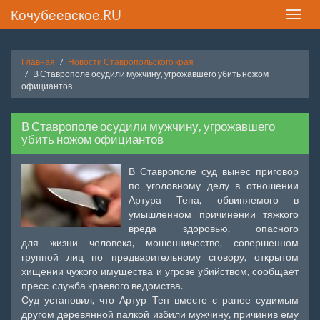
Кочубеевское.RU
Toggle
naviga
Главная
Новости Ставропольского края
В Ставрополе осудили мужчину, угрожавшего убить ножом
официантов
В Ставрополе осудили мужчину, угрожавшего
убить ножом официантов
В Ставрополе суд вынес приговор
по уголовному делу в отношении
Артура Тена, обвиняемого в
умышленном причинении тяжкого
вреда здоровью, опасного
для жизни человека, мошенничестве, совершенном
группой лиц по предварительному сговору, открытом
хищении чужого имущества и угрозе убийством, сообщает
пресс-служба краевого ведомства.
Суд установил, что Артур Тен вместе с ранее судимым
другом деревянной палкой избили мужчину, причинив ему