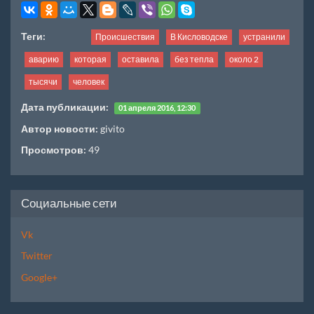
Теги:
Происшествия
В Кисловодске
устранили
аварию
которая
оставила
без тепла
около 2
тысячи
человек
Дата публикации:
01 апреля 2016, 12:30
Автор новости:
givito
Просмотров:
49
Социальные сети
Vk
Twitter
Google+