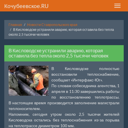
Кочубеевское.RU
Toggle
naviga
Главная
Новости Ставропольского края
В Кисловодске устранили аварию, которая оставила без тепла
около 2,5 тысячи человек
В Кисловодске устранили аварию, которая
оставила без тепла около 2,5 тысячи человек
В Кисловодске полностью
восстановили теплоснабжение,
сообщает «Интерфакс-Юг».
По словам собеседника агентства, 1
апреля в 11:30 завершились работы
по восстановлению теплотрассы.
В настоящее время производится заполнение магистрали
теплоносителем.
Напомним, сегодня утром около 2,5 тысячи жителей
Кисловодска остались без теплоснабжения из-за порыва
на теплотрассе диаметром 100 мм.