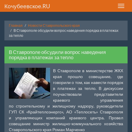
Кочубеевское.RU
Toggle
naviga
Главная
Новости Ставропольского края
В Ставрополе обсудили вопрос наведения порядка в платежах
за тепло
В Ставрополе обсудили вопрос наведения
порядка в платежах за тепло
В Ставрополе в министерстве ЖКХ
края прошло совещание, где
говорили о том, как навести порядок
в платежах за тепло. В дискуссии
поучаствовали представители
краевого управления
по строительному и жилищному надзору, руководители
ГУП СК «Крайтеплоэнерго», АО «Теплосеть» Ставрополя
и управляющих компаний краевого центра. Провел
совещание министр жилищно-коммунального хозяйства
Ставропольского края Роман Марченко