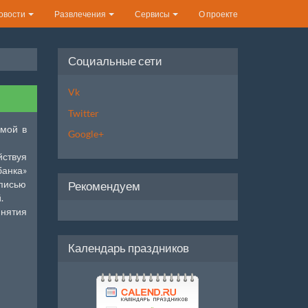
овости
Развлечения
Сервисы
О проекте
Социальные сети
Vk
Twitter
емой в
Google+
ствуя
анка»
писью
Рекомендуем
.
нятия
Календарь праздников