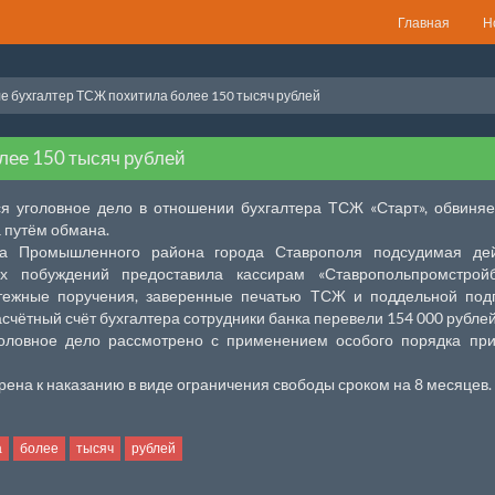
Главная
Н
е бухгалтер ТСЖ похитила более 150 тысяч рублей
лее 150 тысяч рублей
я уголовное дело в отношении бухгалтера ТСЖ «Старт», обвиня
 путём обмана.
ра Промышленного района города Ставрополя подсудимая дей
х побуждений предоставила кассирам «Ставропольпромстройб
тежные поручения, заверенные печатью ТСЖ и поддельной под
счётный счёт бухгалтера сотрудники банка перевели 154 000 рублей
головное дело рассмотрено с применением особого порядка при
рена к наказанию в виде ограничения свободы сроком на 8 месяцев.
а
более
тысяч
рублей