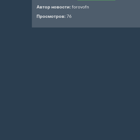
Автор новости:
forovofn
Просмотров:
76