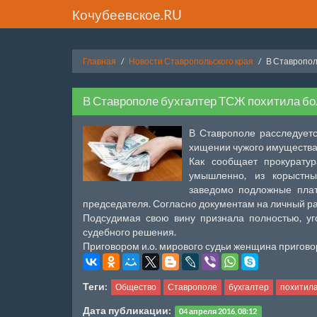
Кочубеевское.RU
Главная
Новости Ставропольского края
В Ставропол
В Ставрополе бухгалтер ТСЖ похитила бо
В Ставрополе расследуетс
хищении чужого имущества
Как сообщает прокурату
умышленно, из корыстны
заведомо подложные пла
председателя. Согласно документам на личный ра
Подсудимая свою вину признала полностью, у
судебного решения.
Приговором и.о. мирового судьи женщина пригово
Теги:
Общество
Ставрополе
бухгалтер
похитил
Дата публикации:
04 апреля 2016, 08:12