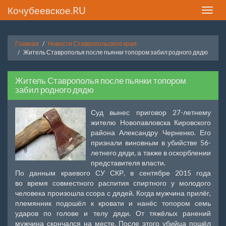
Кочубеевское.RU
Toggle
naviga
Главная
Новости Ставропольского края
Житель Ставрополья после пьянки топором забил родного дядю
Житель Ставрополья после пьянки топором
забил родного дядю
Суд вынес приговор 27-летнему
жителю Новопавловска Кировского
района Александру Черненко. Его
признали виновным в убийстве 56-
летнего дяди, а также в оскорблении
представителя власти.
По данным краевого СУ СКР, в сентябре 2015 года
во время совместного распития спиртного у молодого
человека произошла ссора с дядей. Когда мужчина прилёг,
племянник подошёл к кровати и нанёс топором семь
ударов по голове и телу дяди. От тяжёлых ранений
мужчина скончался на месте. После этого убийца пошёл