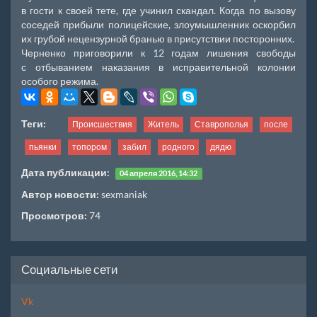
в гости к своей тете, где учинил скандал. Когда по вызову
соседей прибыли полицейские, злоумышленник оскорбил
их грубой нецензурной бранью в присутствии посторонних.
Черненко приговорили к 12 годам лишения свободы
с отбыванием наказания в исправительной колонии
особого режима.
Теги:
Происшествия
Житель
Ставрополья
после
пьянки
топором
забил
родного
дядю
Дата публикации:
04 апреля 2016, 14:32
Автор новости:
sexmaniak
Просмотров:
74
Социальные сети
Vk