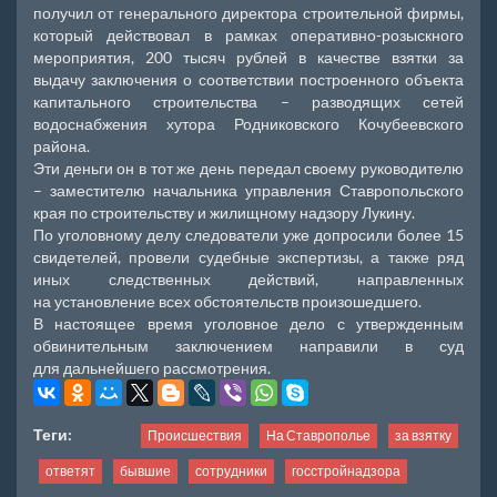
получил от генерального директора строительной фирмы,
который действовал в рамках оперативно-розыскного
мероприятия, 200 тысяч рублей в качестве взятки за
выдачу заключения о соответствии построенного объекта
капитального строительства – разводящих сетей
водоснабжения хутора Родниковского Кочубеевского
района.
Эти деньги он в тот же день передал своему руководителю
– заместителю начальника управления Ставропольского
края по строительству и жилищному надзору Лукину.
По уголовному делу следователи уже допросили более 15
свидетелей, провели судебные экспертизы, а также ряд
иных следственных действий, направленных
на установление всех обстоятельств произошедшего.
В настоящее время уголовное дело с утвержденным
обвинительным заключением направили в суд
для дальнейшего рассмотрения.
Теги:
Происшествия
На Ставрополье
за взятку
ответят
бывшие
сотрудники
госстройнадзора