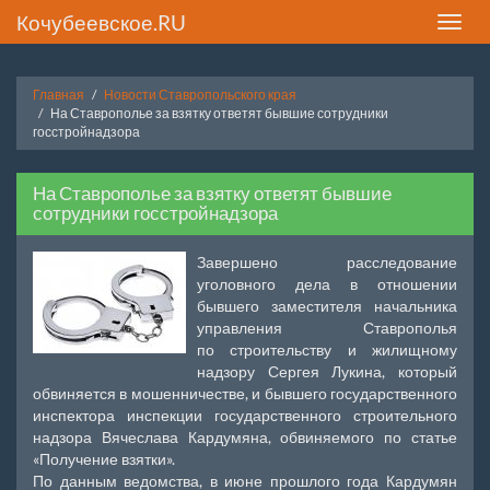
Кочубеевское.RU
Toggle
naviga
Главная
Новости Ставропольского края
На Ставрополье за взятку ответят бывшие сотрудники
госстройнадзора
На Ставрополье за взятку ответят бывшие
сотрудники госстройнадзора
Завершено расследование
уголовного дела в отношении
бывшего заместителя начальника
управления Ставрополья
по строительству и жилищному
надзору Сергея Лукина, который
обвиняется в мошенничестве, и бывшего государственного
инспектора инспекции государственного строительного
надзора Вячеслава Кардумяна, обвиняемого по статье
«Получение взятки».
По данным ведомства, в июне прошлого года Кардумян