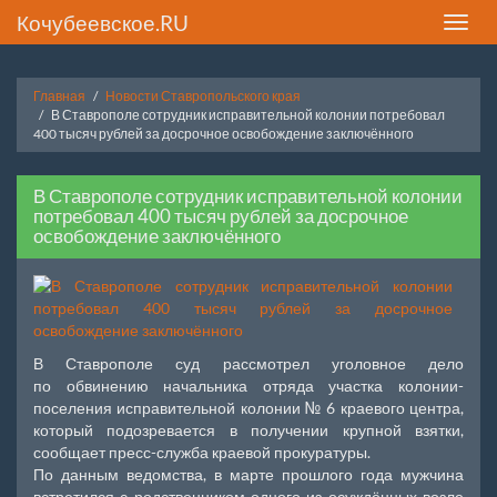
Кочубеевское.RU
Toggle
naviga
Главная
Новости Ставропольского края
В Ставрополе сотрудник исправительной колонии потребовал
400 тысяч рублей за досрочное освобождение заключённого
В Ставрополе сотрудник исправительной колонии
потребовал 400 тысяч рублей за досрочное
освобождение заключённого
В Ставрополе суд рассмотрел уголовное дело
по обвинению начальника отряда участка колонии-
поселения исправительной колонии № 6 краевого центра,
который подозревается в получении крупной взятки,
сообщает пресс-служба краевой прокуратуры.
По данным ведомства, в марте прошлого года мужчина
встретился с родственником одного из осуждённых возле