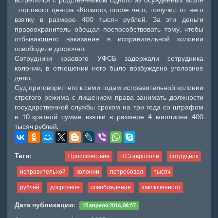
торгового центра «Космос», после чего, получил от него
взятку в размере 400 тысяч рублей. За эти деньги
правоохранитель обещал поспособствовать тому, чтобы
отбывающего наказание в исправительной колонии
освободили досрочно.
Сотрудники краевого УФСБ задержали сотрудника
колонии, в отношении него было возбуждено уголовное
дело.
Суд приговорил его к семи годам исправительной колонии
строгого режима с лишением права занимать должности
государственной службы сроком на три года со штрафом
в 10-кратной сумме взятки в размере 4 миллиона 400
тысяч рублей.
Теги:
Происшествия
В Ставрополе
сотрудник
исправительной
колонии
потребовал
тысяч
рублей
досрочное
освобождение
заключённого
Дата публикации:
15 апреля 2016, 08:57