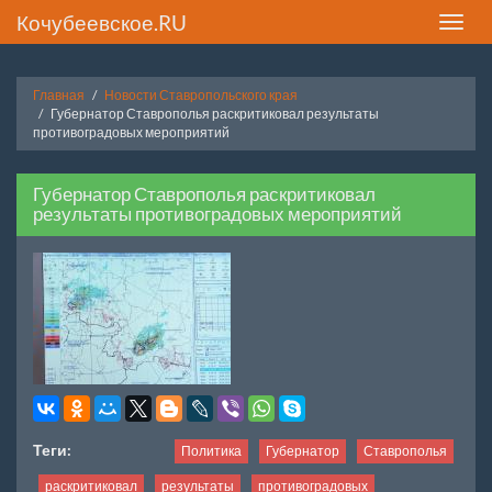
Кочубеевское.RU
Toggle
naviga
Главная
Новости Ставропольского края
Губернатор Ставрополья раскритиковал результаты
противоградовых мероприятий
Губернатор Ставрополья раскритиковал
результаты противоградовых мероприятий
Теги:
Политика
Губернатор
Ставрополья
раскритиковал
результаты
противоградовых