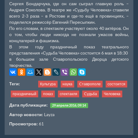
Сергея Бондарчука, где он сам сыграл главную роль –
Андрея Соколова. В театре же «Судьбу Человека» ставили
всего 2-3 раза – в Ростове и где-то ещё в провинциях, –
поделился режиссёр Евгений Пересыпкин.
По его словам, в спектакле участвуют около 40 актёров. Он
о том, чтобы люди никогда не познали ужасов войны,
концлагерей и фашизма.
В этом году праздничный показ театрального
представления «Судьба Человека» состоится 6 мая в 18:30
в большом зале Ставропольского Дворца детского
творчества.
Теги:
Культура
наука
Ставрополе
состоится
праздничный
показ
спектакля
Судьба
Человека
Дата публикации:
29 апреля 2016, 09:14
Автор новости:
Layza
Просмотров:
61