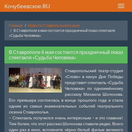
Кочубеевское.RU
Toggle
naviga
Главная
Новости Ставропольского края
В Ставрополе 6 мая состоится праздничный показ спектакля
«Судьба Человека»
В Ставрополе 6 мая состоится праздничный показ
спектакля «Судьба Человека»
Ставропольский театр-студия
«Слово» в канун Дня Победы
представит спектакль «Судьба
Человека» по одноимённому
рассказу Михаила Шолохова.
Его премьера состоялась в конце прошлого года и стала
одним из самых знаменательных событий театрального
сезона Ставрополья.
– Спектакль получился очень интересным – и это главное!
Тем более, что этот рассказ Шолохова ставили редко. Всего
один раз в кино, вспомните чёрно-белый фильм великого