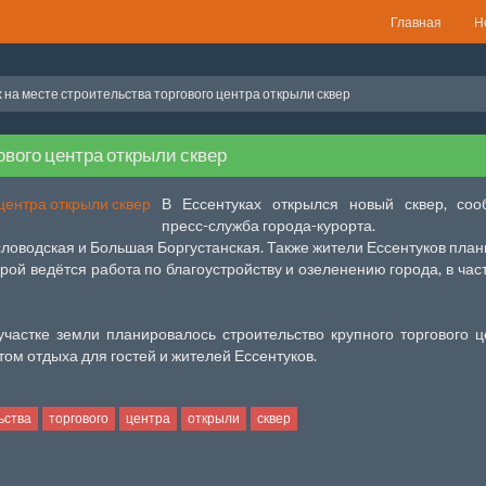
Главная
Н
 на месте строительства торгового центра открыли сквер
ового центра открыли сквер
В Ессентуках открылся новый сквер, соо
пресс-служба города-курорта.
исловодская и Большая Боргустанская. Также жители Ессентуков пла
рой ведётся работа по благоустройству и озеленению города, в час
участке земли планировалось строительство крупного торгового ц
том отдыха для гостей и жителей Ессентуков.
ьства
торгового
центра
открыли
сквер