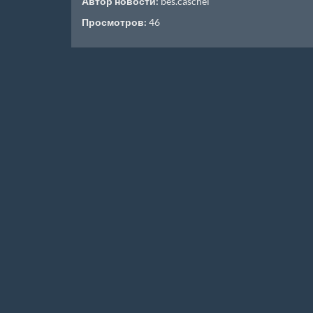
Автор новости:
bes.caschei
Просмотров:
46