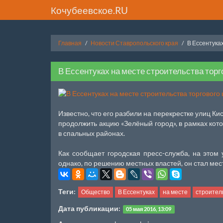
Кочубеевское.RU
Главная
Новости Ставропольского края
В Ессентуках
В Ессентуках на месте строительства торг
Известно, что его разбили на перекрестке улиц К
продолжить акцию «Зелёный город», в рамках кото
в спальных районах.
Как сообщает городская пресс-служба, на этом 
однако, по решению местных властей, он стал мес
Теги:
Общество
В Ессентуках
на месте
строител
Дата публикации:
05 мая 2016, 13:09