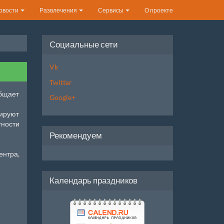
овости
Развлечения
Сервисы
О проекте
Социальные сети
Vk
Twitter
бщает
Google+
нируют
тности
Рекомендуем
ентра,
Календарь праздников