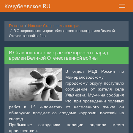
Кочубеевское.RU
Toggle
naviga
Главная
Новости Ставропольского края
В Ставропольском крае обезврежен снаряд времен Великой
Отечественной войны
В Ставропольском крае обезврежен снаряд
времен Великой Отечественной войны
В отдел МВД России по
Минераловодскому
городскому округу поступило
сообщение от жителя села
Ульяновка. Мужчина сообщил
что, при проведении полевых
работ в 1,5 километрах от населённого пункта он
обнаружил предмет со следами коррозии, похожий на
снаряд.
Прибывшие сотрудники полиции оцепили место
происшествия.