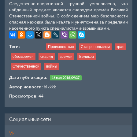
Следственно-оперативной группой установлено, что
найденный предмет является снарядом времён Великой
Отечественной войны. С соблюдением мер безопасности
опасная находка была изъята и уничтожена за пределами
населённого пункта специалистами-взрывниками.
Теги:
Происшествия
Ставропольском
крае
обезврежен
снаряд
времен
Великой
Отечественной
войны
Дата публикации:
16 мая 2016, 09:37
Автор новости:
bikkkk
Просмотров:
44
Социальные сети
Vk