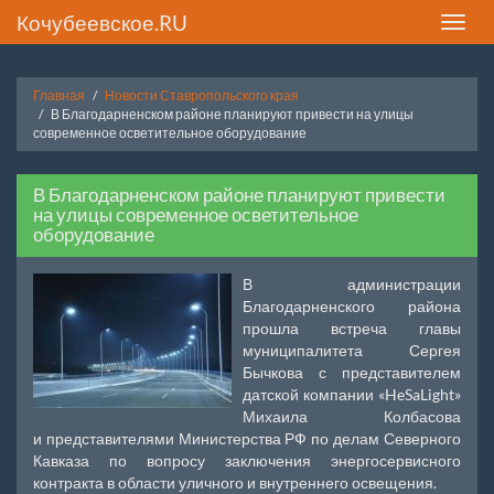
Кочубеевское.RU
Toggle
naviga
Главная
Новости Ставропольского края
В Благодарненском районе планируют привести на улицы
современное осветительное оборудование
В Благодарненском районе планируют привести
на улицы современное осветительное
оборудование
В администрации
Благодарненского района
прошла встреча главы
муниципалитета Сергея
Бычкова с представителем
датской компании «HeSaLight»
Михаила Колбасова
и представителями Министерства РФ по делам Северного
Кавказа по вопросу заключения энергосервисного
контракта в области уличного и внутреннего освещения.