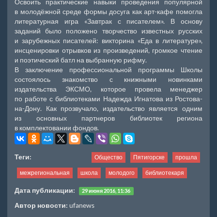
Освоить практические навыки проведения популярной
в молодёжной среде формы досуга как арт-кафе помогла
литературная игра «Завтрак с писателем». В основу
заданий было положено творчество известных русских
и зарубежных писателей: викторина «Еда в литературе»,
инсценировки отрывков из произведений, громкое чтение
и поэтический батл на выбранную рифму.
В заключение профессиональной программы Школы
состоялось знакомство с книжными новинками
издательства ЭКСМО, которое провела менеджер
по работе с библиотеками Надежда Игнатова из Ростова-
на-Дону. Как прозвучало, издательство является одним
из основных партнеров библиотек региона
в комплектовании фондов.
Теги:
Общество
Пятигорске
прошла
межрегиональная
школа
молодого
библиотекаря
Дата публикации:
29 июня 2016, 11:36
Автор новости:
ufanews