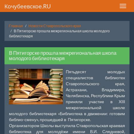
Кочубеевское.RU
Toggle
naviga
Главная
Новости Ставропольского края
В Пятигорске прошла межрегиональная школа молодого
библиотекаря
В Пятигорске прошла межрегиональная школа
молодого библиотекаря
Пятьдесят молодых
специалистов библиотек
Ставропольского края,
Астрахани, Владимира,
Челябинска, Республики Крым
приняли участие в XIII
межрегиональной школе
молодого библиотекаря «Библиотека в движении: готовим
библио-смену», прошедшей в Пятигорске.
Организатором Школы выступила Ставропольская краевая
библиотека для молодёжи имени В.И. Слядневой,