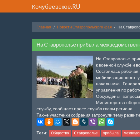
Кочубеевское.RU
Главная
Новости Ставропольского края
На Ставропо
На Ставрополье прибыла межведомственна
На Ставрополье при
к военной службе и 
Состоялась рабочая 
мобилизационного 
начальника Генера
управления по работ
Обсуждены вопросы 
Министерства оборон
службу, сообщает пресс-служба главы региона.
Также участники собрания затронули тему развит
Теги:
Общество
Ставрополье
прибыла
межведо