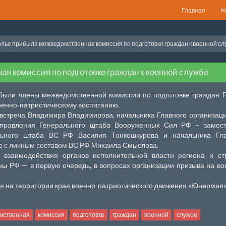
Главная
Н
лье прибыла межведомственная комиссия по подготовке граждан к военной сл
я комиссия по подготовке граждан к военной службе
были члены межведомственной комиссии по подготовке граждан 
военно-патриотическому воспитанию.
встреча Владимира Владимирова, начальника Главного организац
управления Генерального штаба Вооруженных Сил РФ – замест
льного штаба ВС РФ Василия Тонкошкурова и начальника Гла
е с личным составом ВС РФ Михаила Смыслова.
взаимодействия органов исполнительной власти региона и стр
ы РФ — в первую очередь, в вопросах организации призыва на в
ия на территории края военно-патриотического движения «Юнармия»
мственная
комиссия
подготовке
граждан
военной
службе