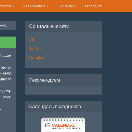
овости
Развлечения
Сервисы
О проекте
Социальные сети
ужбе
Vk
Twitter
России
Google+
ионно-
ителя
вного
Рекомендуем
уктур
оенную
Календарь праздников
.