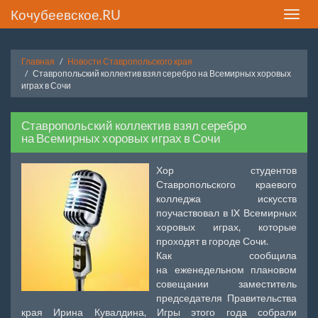
Кочубеевское.RU
Toggle
naviga
Главная
Новости Ставропольского края
Ставропольский коллектив взял серебро на Всемирных хоровых
играх в Сочи
Ставропольский коллектив взял серебро
на Всемирных хоровых играх в Сочи
Хор студентов
Ставропольского краевого
колледжа искусств
поучаствовал в IX Всемирных
хоровых играх, которые
проходят в городе Сочи.
Как сообщила
на еженедельном плановом
совещании заместитель
председателя Правительства
края Ирина Кувалдина, Игры этого года собрали