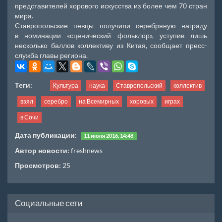
представителей хорового искусства из более чем 70 стран
мира.
Ставропольские певцы получили серебряную награду
в номинации «сценический фольклор», уступив лишь
несколько баллов коллективу из Китая, сообщает пресс-
служба главы региона.
Теги:
Культура
наука
Ставропольский
коллектив
взял
серебро
на Всемирных
хоровых
играх
в Сочи
Дата публикации:
11 июля 2016, 14:48
Автор новости:
freshnews
Просмотров:
25
Социальные сети