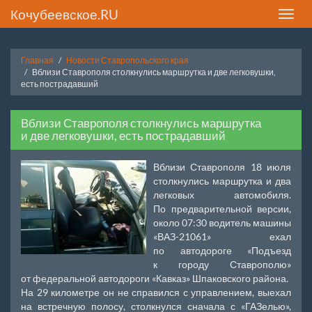
Кочубеевское.RU
Toggle
naviga
Главная
Новости Ставропольского края
Вблизи Ставрополя столкнулись маршрутка и две легковушки,
есть пострадавший
Вблизи Ставрополя столкнулись маршрутка
и две легковушки, есть пострадавший
Вблизи Ставрополя 18 июля
столкнулись маршрутка и два
легковых автомобиля.
По предварительной версии,
около 07:30 водитель машины
«ВАЗ-21061» ехал
по автодороге «Подъезд
к городу Ставрополю»
от федеральной автодороги «Кавказ» Шпаковского района.
На 29 километре он не справился с управлением, выехал
на встречную полосу, столкнулся сначала с «ГАЗелью»,