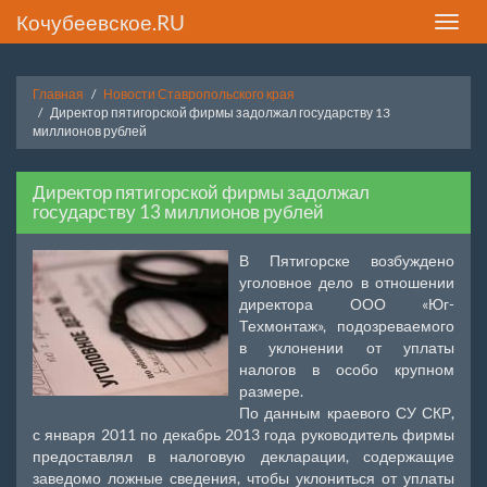
Кочубеевское.RU
Toggle
naviga
Главная
Новости Ставропольского края
Директор пятигорской фирмы задолжал государству 13
миллионов рублей
Директор пятигорской фирмы задолжал
государству 13 миллионов рублей
В Пятигорске возбуждено
уголовное дело в отношении
директора ООО «Юг-
Техмонтаж», подозреваемого
в уклонении от уплаты
налогов в особо крупном
размере.
По данным краевого СУ СКР,
с января 2011 по декабрь 2013 года руководитель фирмы
предоставлял в налоговую декларации, содержащие
заведомо ложные сведения, чтобы уклониться от уплаты