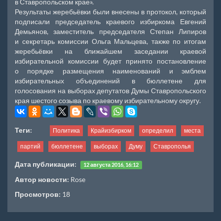
в Ставропольском крае».
Результаты жеребьёвки были внесены в протокол, который
подписали председатель краевого избиркома Евгений
Демьянов, заместитель председателя Степан Липиров
и секретарь комиссии Ольга Мальцева, также по итогам
жеребьёвки на ближайшем заседании краевой
избирательной комиссии будет принято постановление
о порядке размещения наименований и эмблем
избирательных объединений в бюллетене для
голосования на выборах депутатов Думы Ставропольского
края шестого созыва по краевому избирательному округу.
Теги:
Политика
Крайизбирком
определил
места
партий
бюллетене
выборах
Думу
Ставрополья
Дата публикации:
12 августа 2016, 16:12
Автор новости:
Rose
Просмотров:
18