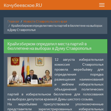
Кочубеевское.RU
Toggle
naviga
Главная
Новости Ставропольского края
Крайизбирком определил места партий в бюллетене на выборах
в Думу Ставрополья
Крайизбирком определил места партий в
бюллетене на выборах в Думу Ставрополья
12 августа избирательная
комиссия Ставрополья
провела жеребьёвку для
определения порядка
размещения наименований
и эмблем избирательных
объединений политических
партий в избирательном бюллетене для голосования
на выборах депутатов краевой Думы шестого созыва.
На жеребьёвке присутствовали уполномоченные
представители зарегистрированных избирательных