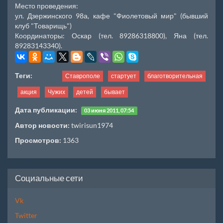
Место проведения:
ул. Дзержинского 98а, кафе "Фиолетовый мир" (бывший
клуб "Товарищь")
Координаторы: Оскар (тел. 89286318800), Яна (тел.
89283143340).
Теги:
Ставрополе
стартует
благотворительная
акция
Чужих
детей
бывает
Дата публикации:
03 июня 2011, 07:54
Автор новости:
twirisun1974
Просмотров:
1363
Социальные сети
Vk
Twitter