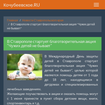
Кочубеевское.RU
Toggle
naviga
Главная
Новости Ставропольского края
В Ставрополе стартует благотворительная акция "Чужих детей
не бывает"
В Ставрополе стартует благотворительная акция
"Чужих детей не бывает"
В Международный День защиты
детей в Ставрополе стартует
благотворительная акция "Чужих
детей не бывает", целью которой
является помощь детям от 1 года
до 18 лет, находящимся в
детдомах и специализированных
лечебных заведениях.
Желающие поучаствовать в акции и оказать помощь могут
с 1 июня принести в пункт сбора детские вещи, книги,
спортинвентарь и т.д.