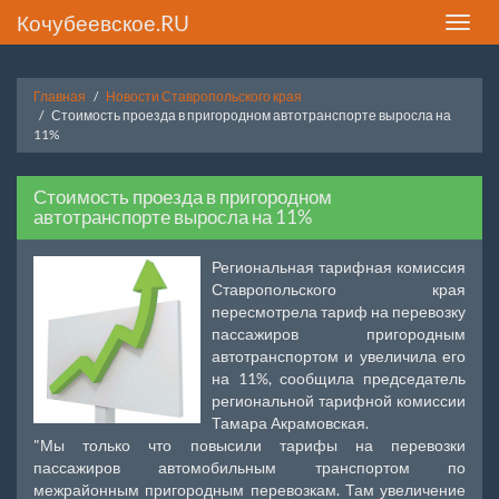
Кочубеевское.RU
Toggle
naviga
Главная
Новости Ставропольского края
Стоимость проезда в пригородном автотранспорте выросла на
11%
Стоимость проезда в пригородном
автотранспорте выросла на 11%
Региональная тарифная комиссия
Ставропольского края
пересмотрела тариф на перевозку
пассажиров пригородным
автотранспортом и увеличила его
на 11%, сообщила председатель
региональной тарифной комиссии
Тамара Акрамовская.
"Мы только что повысили тарифы на перевозки
пассажиров автомобильным транспортом по
межрайонным пригородным перевозкам. Там увеличение